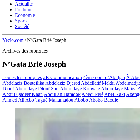
Actualité
Politique
Economie
Sports
Société
Yeclo.com
/
N’Gata Brié Joseph
Archives des rubriques
N’Gata Brié Joseph
Toutes les rubriques
2B Communication
4ème pont d’Abidjan
À Abid
Abdelaziz Bouteflika
Abdelaziz Djerad
Abdellatif Mekki
Abdelmadji
Diouf
Abdoulaye Diouf Sarr
Abdoulaye Kouyaté
Abdoulaye Maïga
A
Abdul Qadeer Khan
Abdullah Hamdok
Abedi Pelé
Abel Naki
Abeng
Ahmed Ali
Abo Tagué Mahamadou
Abobo
Abobo Baoulé