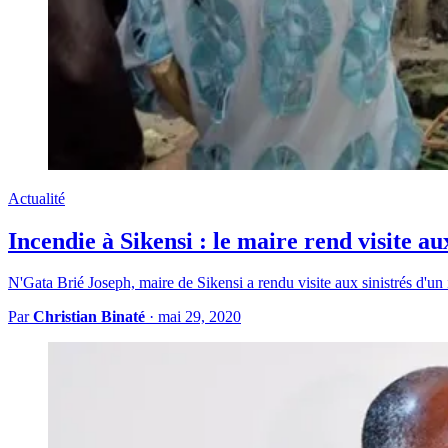
Actualité
Incendie à Sikensi : le maire rend visite aux
N'Gata Brié Joseph, maire de Sikensi a rendu visite aux sinistrés d'un
Par
Christian Binaté
·
mai 29, 2020