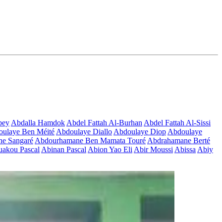
bey
Abdalla Hamdok
Abdel Fattah Al-Burhan
Abdel Fattah Al-Sissi
ulaye Ben Méité
Abdoulaye Diallo
Abdoulaye Diop
Abdoulaye
e Sangaré
Abdourhamane Ben Mamata Touré
Abdrahamane Berté
akou Pascal
Abinan Pascal
Abion Yao Eli
Abir Moussi
Abissa
Abiy