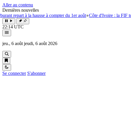
Aller au contenu
Dernières nouvelles
rt à la hausse à compter du 1er août
●
Côte d'Ivoire : la FIF tourne la p
22:14 UTC
jeu., 6 août
jeudi, 6 août 2026
Se connecter
S'abonner