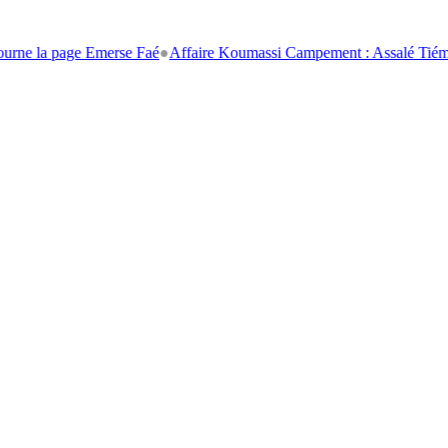
age Emerse Faé
●
Affaire Koumassi Campement : Assalé Tiémoko et Stéph