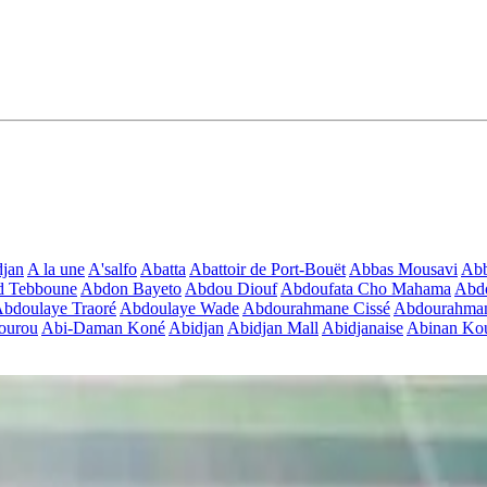
jan
A la une
A'salfo
Abatta
Abattoir de Port-Bouët
Abbas Mousavi
Ab
d Tebboune
Abdon Bayeto
Abdou Diouf
Abdoufata Cho Mahama
Abdo
bdoulaye Traoré
Abdoulaye Wade
Abdourahmane Cissé
Abdourahman
ourou
Abi-Daman Koné
Abidjan
Abidjan Mall
Abidjanaise
Abinan Kou