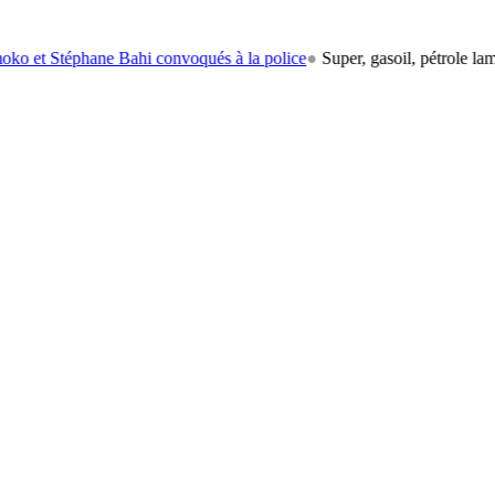
ane Bahi convoqués à la police
●
Super, gasoil, pétrole lampant: le ca