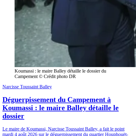
Koumassi : le maire Balley détaille le dossier du 
Campement © Crédit photo DR
Narcisse Toussaint Balley
Déguerpissement du Campement à
Koumassi : le maire Balley détaille le
dossier
Le maire de Koumassi, Narcisse Toussaint Balley, a fait le point
mardi 4 août 2026 sur le déguerpissement du quartier Houphouët-