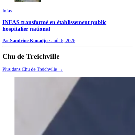
Infas
INFAS transformé en établissement public
hospitalier national
Par
Sandrine Kouadjo
·
août 6, 2026
Chu de Treichville
Plus dans Chu de Treichville →