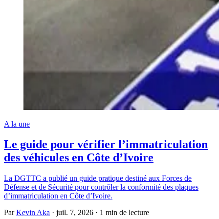
A la une
Le guide pour vérifier l’immatriculation
des véhicules en Côte d’Ivoire
La DGTTC a publié un guide pratique destiné aux Forces de
Défense et de Sécurité pour contrôler la conformité des plaques
d’immatriculation en Côte d’Ivoire.
Par
Kevin Aka
·
juil. 7, 2026
·
1 min de lecture