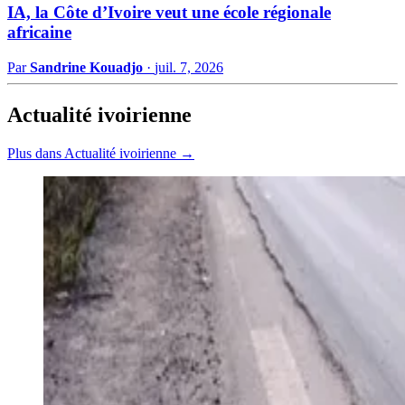
IA, la Côte d’Ivoire veut une école régionale
africaine
Par
Sandrine Kouadjo
·
juil. 7, 2026
Actualité ivoirienne
Plus dans Actualité ivoirienne →