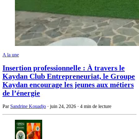
A la une
Insertion professionnelle : À travers le
Kaydan Club Entrepreneuriat, le Groupe
Kaydan encourage les jeunes aux métiers
de l’énergie
Par
Sandrine Kouadjo
·
juin 24, 2026
·
4 min de lecture