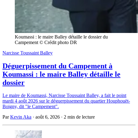
Koumassi : le maire Balley détaille le dossier du 
Campement © Crédit photo DR
Narcisse Toussaint Balley
Déguerpissement du Campement à
Koumassi : le maire Balley détaille le
dossier
Le maire de Koumassi, Narcisse Toussaint Balley, a fait le point
mardi 4 août 2026 sur le déguerpissement du quartier Houphouët-
Boigny, dit "le Campement".
Par
Kevin Aka
·
août 6, 2026
·
2 min de lecture