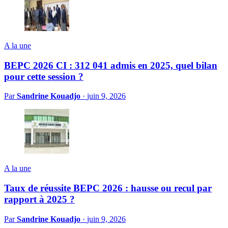
A la une
BEPC 2026 CI : 312 041 admis en 2025, quel bilan
pour cette session ?
Par
Sandrine Kouadjo
·
juin 9, 2026
A la une
Taux de réussite BEPC 2026 : hausse ou recul par
rapport à 2025 ?
Par
Sandrine Kouadjo
·
juin 9, 2026