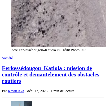
Axe Ferkessédougou–Katiola © Crédit Photo DR
Société
Ferkessédougou–Katiola : mission de
contrôle et démantèlement des obstacles
routiers
Par
Kevin Aka
·
déc. 17, 2025
·
1 min de lecture