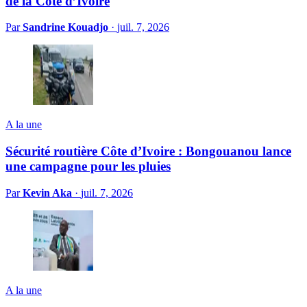
de la Côte d’Ivoire
Par
Sandrine Kouadjo
·
juil. 7, 2026
A la une
Sécurité routière Côte d’Ivoire : Bongouanou lance
une campagne pour les pluies
Par
Kevin Aka
·
juil. 7, 2026
A la une