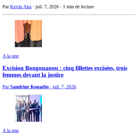
Par
Kevin Aka
·
juil. 7, 2026
·
1 min de lecture
A la une
Excision Bongouanou : cinq fillettes excisées, trois
femmes devant la justice
Par
Sandrine Kouadjo
·
juil. 7, 2026
A la une