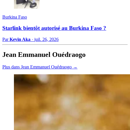
Burkina Faso
Starlink bientôt autorisé au Burkina Faso ?
Par
Kevin Aka
·
juil. 26, 2026
Jean Emmanuel Ouédraogo
Plus dans Jean Emmanuel Ouédraogo →