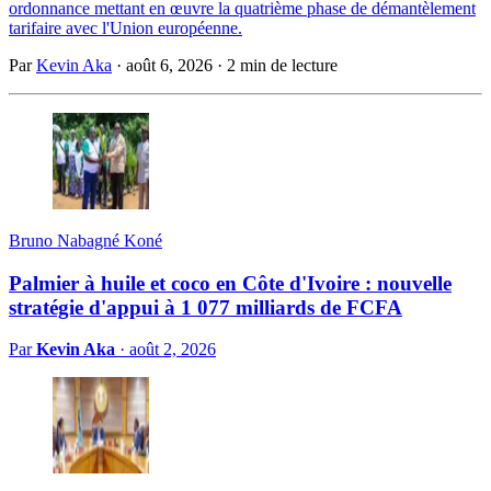
ordonnance mettant en œuvre la quatrième phase de démantèlement
tarifaire avec l'Union européenne.
Par
Kevin Aka
·
août 6, 2026
·
2 min de lecture
Bruno Nabagné Koné
Palmier à huile et coco en Côte d'Ivoire : nouvelle
stratégie d'appui à 1 077 milliards de FCFA
Par
Kevin Aka
·
août 2, 2026