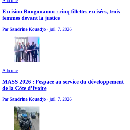
A la une
Excision Bongouanou : cinq fillettes excisées, trois
femmes devant la justice
Par
Sandrine Kouadjo
·
juil. 7, 2026
A la une
MASS 2026 : l’espace au service du développement
de la Côte d’Ivoire
Par
Sandrine Kouadjo
·
juil. 7, 2026