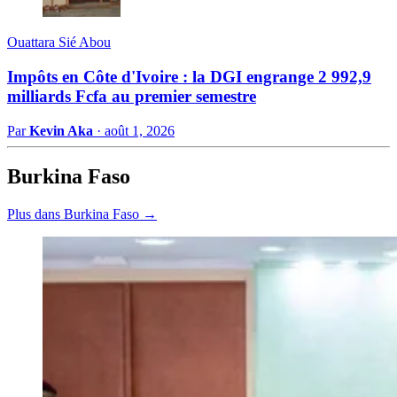
Ouattara Sié Abou
Impôts en Côte d'Ivoire : la DGI engrange 2 992,9
milliards Fcfa au premier semestre
Par
Kevin Aka
·
août 1, 2026
Burkina Faso
Plus dans Burkina Faso →