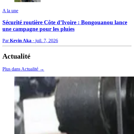
A la une
Sécurité routière Côte d’Ivoire : Bongouanou lance
une campagne pour les pluies
Par
Kevin Aka
·
juil. 7, 2026
Actualité
Plus dans Actualité →