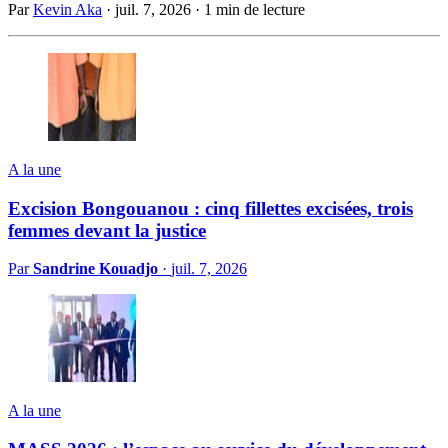
Par
Kevin Aka
·
juil. 7, 2026
·
1 min de lecture
A la une
Excision Bongouanou : cinq fillettes excisées, trois
femmes devant la justice
Par
Sandrine Kouadjo
·
juil. 7, 2026
A la une