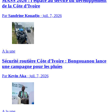
MASS 2026 : l’espace au service du développement
de la Côte d’Ivoire
Par
Sandrine Kouadjo
·
juil. 7, 2026
A la une
Sécurité routière Côte d’Ivoire : Bongouanou lance
une campagne pour les pluies
Par
Kevin Aka
·
juil. 7, 2026
A la une