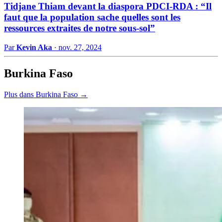
Tidjane Thiam devant la diaspora PDCI-RDA : “Il
faut que la population sache quelles sont les
ressources extraites de notre sous-sol”
Par
Kevin Aka
·
nov. 27, 2024
Burkina Faso
Plus dans Burkina Faso →