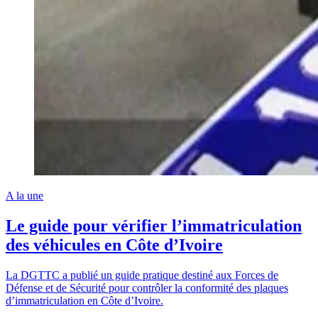
A la une
Le guide pour vérifier l’immatriculation
des véhicules en Côte d’Ivoire
La DGTTC a publié un guide pratique destiné aux Forces de
Défense et de Sécurité pour contrôler la conformité des plaques
d’immatriculation en Côte d’Ivoire.