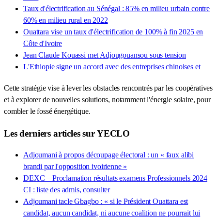
Taux d'électrification au Sénégal : 85% en milieu urbain contre
60% en milieu rural en 2022
Ouattara vise un taux d'électrification de 100% à fin 2025 en
Côte d'Ivoire
Jean Claude Kouassi met Adjougouansou sous tension
L'Ethiopie signe un accord avec des entreprises chinoises et
Cette stratégie vise à lever les obstacles rencontrés par les coopératives
et à explorer de nouvelles solutions, notamment l'énergie solaire, pour
combler le fossé énergétique.
Les derniers articles sur YECLO
Adjoumani à propos découpage électoral : un « faux alibi
brandi par l'opposition ivoirienne »
DEXC – Proclamation résultats examens Professionnels 2024
CI : liste des admis, consulter
Adjoumani tacle Gbagbo : « si le Président Ouattara est
candidat, aucun candidat, ni aucune coalition ne pourrait lui