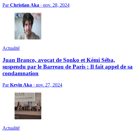
Par
Christian Aka
·
nov. 28, 2024
Actualité
Juan Branco, avocat de Sonko et Kémi Séba,
suspendu par le Barreau de Paris : Il fait appel de sa
condamnation
Par
Kevin Aka
·
nov. 27, 2024
Actualité