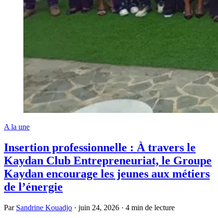
A la une
Insertion professionnelle : À travers le
Kaydan Club Entrepreneuriat, le Groupe
Kaydan encourage les jeunes aux métiers
de l’énergie
Par
Sandrine Kouadjo
·
juin 24, 2026
·
4 min de lecture