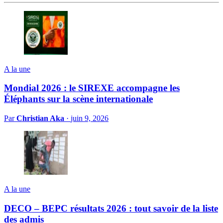
A la une
Mondial 2026 : le SIREXE accompagne les
Éléphants sur la scène internationale
Par
Christian Aka
·
juin 9, 2026
A la une
DECO – BEPC résultats 2026 : tout savoir de la liste
des admis