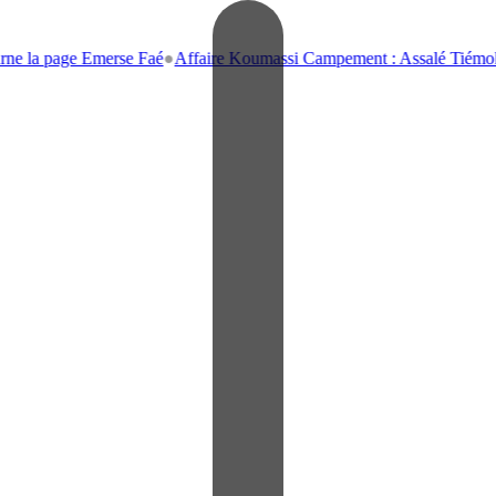
ge Emerse Faé
●
Affaire Koumassi Campement : Assalé Tiémoko et Stépha