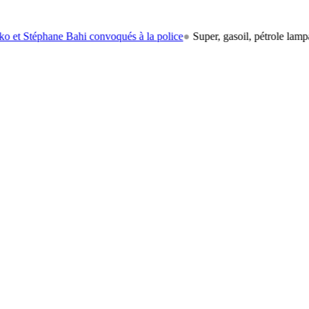
ne Bahi convoqués à la police
●
Super, gasoil, pétrole lampant: le car