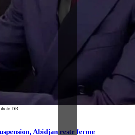
t photo DR
suspension, Abidjan reste ferme