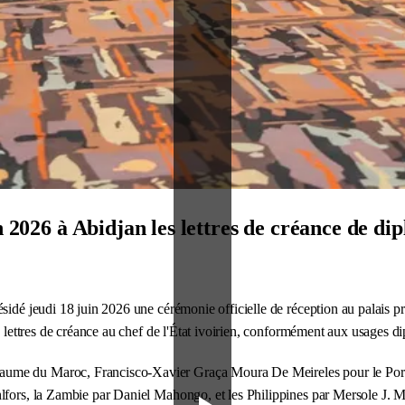
in 2026 à Abidjan les lettres de créance de d
résidé jeudi 18 juin 2026 une cérémonie officielle de réception au palais 
rs lettres de créance au chef de l'État ivoirien, conformément aux usages d
oyaume du Maroc, Francisco-Xavier Graça Moura De Meireles pour le P
hlfors, la Zambie par Daniel Mahongo, et les Philippines par Mersole J. 