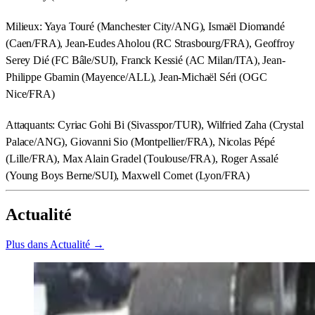
Milieux: Yaya Touré (Manchester City/ANG), Ismaël Diomandé
(Caen/FRA), Jean-Eudes Aholou (RC Strasbourg/FRA), Geoffroy
Serey Dié (FC Bâle/SUI), Franck Kessié (AC Milan/ITA), Jean-
Philippe Gbamin (Mayence/ALL), Jean-Michaël Séri (OGC
Nice/FRA)
Attaquants: Cyriac Gohi Bi (Sivasspor/TUR), Wilfried Zaha (Crystal
Palace/ANG), Giovanni Sio (Montpellier/FRA), Nicolas Pépé
(Lille/FRA), Max Alain Gradel (Toulouse/FRA), Roger Assalé
(Young Boys Berne/SUI), Maxwell Cornet (Lyon/FRA)
Actualité
Plus dans Actualité →