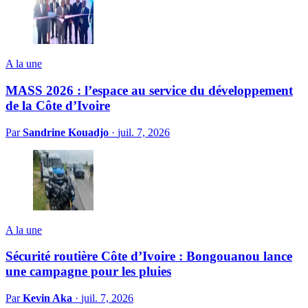
A la une
MASS 2026 : l’espace au service du développement
de la Côte d’Ivoire
Par
Sandrine Kouadjo
·
juil. 7, 2026
A la une
Sécurité routière Côte d’Ivoire : Bongouanou lance
une campagne pour les pluies
Par
Kevin Aka
·
juil. 7, 2026