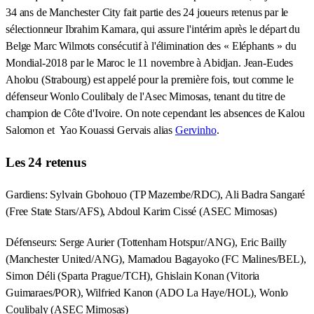
34 ans de Manchester City fait partie des 24 joueurs retenus par le
sélectionneur Ibrahim Kamara, qui assure l'intérim après le départ du
Belge Marc Wilmots consécutif à l'élimination des « Eléphants » du
Mondial-2018 par le Maroc le 11 novembre à Abidjan. Jean-Eudes
Aholou (Strabourg) est appelé pour la première fois, tout comme le
défenseur Wonlo Coulibaly de l'Asec Mimosas, tenant du titre de
champion de Côte d'Ivoire. On note cependant les absences de Kalou
Salomon et Yao Kouassi Gervais alias
Gervinho
.
Les 24 retenus
Gardiens: Sylvain Gbohouo (TP Mazembe/RDC), Ali Badra Sangaré
(Free State Stars/AFS), Abdoul Karim Cissé (ASEC Mimosas)
Défenseurs: Serge Aurier (Tottenham Hotspur/ANG), Eric Bailly
(Manchester United/ANG), Mamadou Bagayoko (FC Malines/BEL),
Simon Déli (Sparta Prague/TCH), Ghislain Konan (Vitoria
Guimaraes/POR), Wilfried Kanon (ADO La Haye/HOL), Wonlo
Coulibaly (ASEC Mimosas)