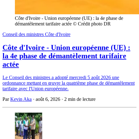
Côte d'Ivoire - Union européenne (UE) : la 4e phase de 
démantèlement tarifaire actée © Crédit photo DR
Conseil des ministres Côte d'Ivoire
Côte d'Ivoire - Union européenne (UE) :
la 4e phase de démantèlement tarifaire
actée
Le Conseil des ministres a adopté mercredi 5 août 2026 une
ordonnance mettant en œuvre la quatrième phase de démantèlement
tarifaire avec l'Union européenne.
Par
Kevin Aka
·
août 6, 2026
·
2 min de lecture