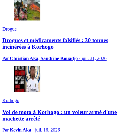
Drogue
Drogues et médicaments falsifiés : 30 tonnes
incinérées à Korhogo
Par
Christian Aka
,
Sandrine Kouadjo
·
juil. 31, 2026
Korhogo
Vol de moto à Korhogo : un voleur armé d'une
machette arrêté
Par
Kevin Aka
·
juil. 16, 2026