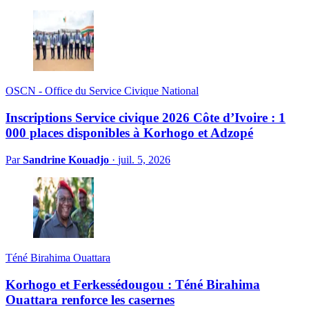
OSCN - Office du Service Civique National
Inscriptions Service civique 2026 Côte d’Ivoire : 1
000 places disponibles à Korhogo et Adzopé
Par
Sandrine Kouadjo
·
juil. 5, 2026
Téné Birahima Ouattara
Korhogo et Ferkessédougou : Téné Birahima
Ouattara renforce les casernes