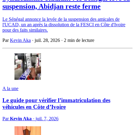
suspension, Abidjan reste ferme
Le Sénégal annonce la levée de la suspension des amicales de
l'UCAD, un an après la dissolution de la FESCI en Côte d'Ivoire
pour des faits similaires.
Par
Kevin Aka
·
juil. 28, 2026
·
2 min de lecture
A la une
Le guide pour vérifier l’immatriculation des
véhicules en Côte d’Ivoire
Par
Kevin Aka
·
juil. 7, 2026