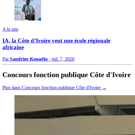
A la une
IA, la Côte d’Ivoire veut une école régionale
africaine
Par
Sandrine Kouadjo
·
juil. 7, 2026
Concours fonction publique Côte d'Ivoire
Plus dans Concours fonction publique Côte d'Ivoire →