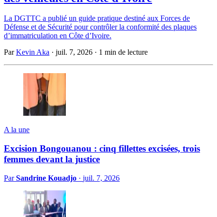
La DGTTC a publié un guide pratique destiné aux Forces de
Défense et de Sécurité pour contrôler la conformité des plaques
d’immatriculation en Côte d’Ivoire.
Par
Kevin Aka
·
juil. 7, 2026
·
1 min de lecture
A la une
Excision Bongouanou : cinq fillettes excisées, trois
femmes devant la justice
Par
Sandrine Kouadjo
·
juil. 7, 2026