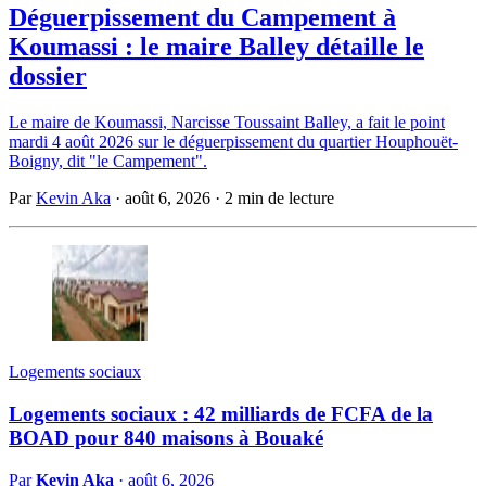
Déguerpissement du Campement à
Koumassi : le maire Balley détaille le
dossier
Le maire de Koumassi, Narcisse Toussaint Balley, a fait le point
mardi 4 août 2026 sur le déguerpissement du quartier Houphouët-
Boigny, dit "le Campement".
Par
Kevin Aka
·
août 6, 2026
·
2 min de lecture
Logements sociaux
Logements sociaux : 42 milliards de FCFA de la
BOAD pour 840 maisons à Bouaké
Par
Kevin Aka
·
août 6, 2026