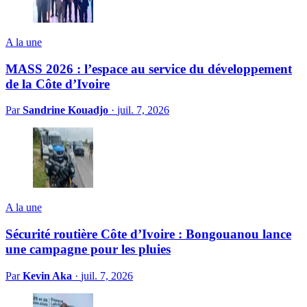
A la une
MASS 2026 : l’espace au service du développement
de la Côte d’Ivoire
Par
Sandrine Kouadjo
·
juil. 7, 2026
A la une
Sécurité routière Côte d’Ivoire : Bongouanou lance
une campagne pour les pluies
Par
Kevin Aka
·
juil. 7, 2026