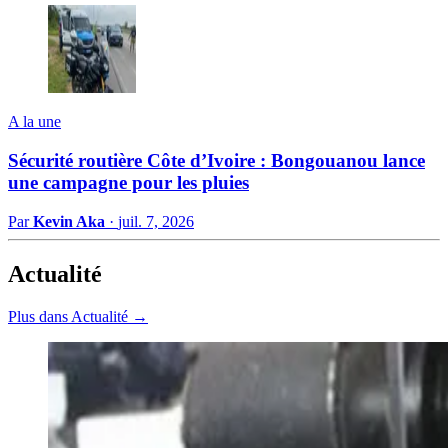
A la une
Sécurité routière Côte d’Ivoire : Bongouanou lance
une campagne pour les pluies
Par
Kevin Aka
·
juil. 7, 2026
Actualité
Plus dans Actualité →