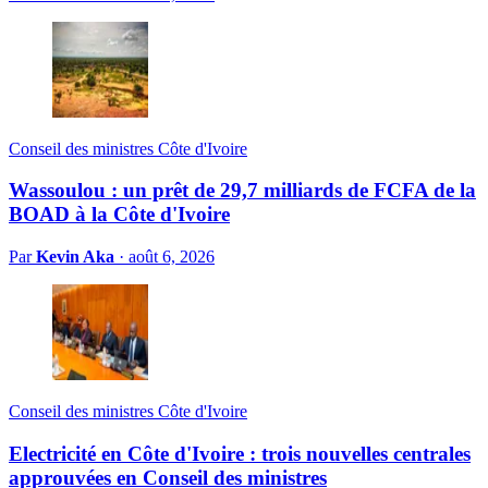
Conseil des ministres Côte d'Ivoire
Wassoulou : un prêt de 29,7 milliards de FCFA de la
BOAD à la Côte d'Ivoire
Par
Kevin Aka
·
août 6, 2026
Conseil des ministres Côte d'Ivoire
Electricité en Côte d'Ivoire : trois nouvelles centrales
approuvées en Conseil des ministres