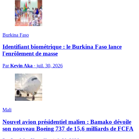
Burkina Faso
Identifiant biométrique : le Burkina Faso lance
l'enrôlement de masse
Par
Kevin Aka
·
juil. 30, 2026
Mali
Nouvel avion présidentiel malien : Bamako dévoile
son nouveau Boeing 737 de 15,6 milliards de FCFA