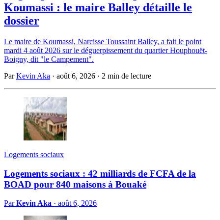
Koumassi : le maire Balley détaille le
dossier
Le maire de Koumassi, Narcisse Toussaint Balley, a fait le point
mardi 4 août 2026 sur le déguerpissement du quartier Houphouët-
Boigny, dit "le Campement".
Par
Kevin Aka
·
août 6, 2026
·
2 min de lecture
Logements sociaux
Logements sociaux : 42 milliards de FCFA de la
BOAD pour 840 maisons à Bouaké
Par
Kevin Aka
·
août 6, 2026