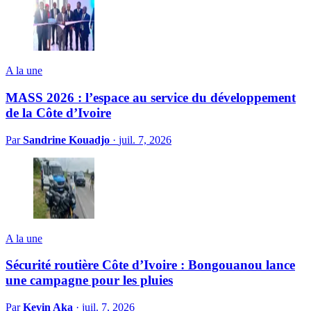
A la une
MASS 2026 : l’espace au service du développement
de la Côte d’Ivoire
Par
Sandrine Kouadjo
·
juil. 7, 2026
A la une
Sécurité routière Côte d’Ivoire : Bongouanou lance
une campagne pour les pluies
Par
Kevin Aka
·
juil. 7, 2026