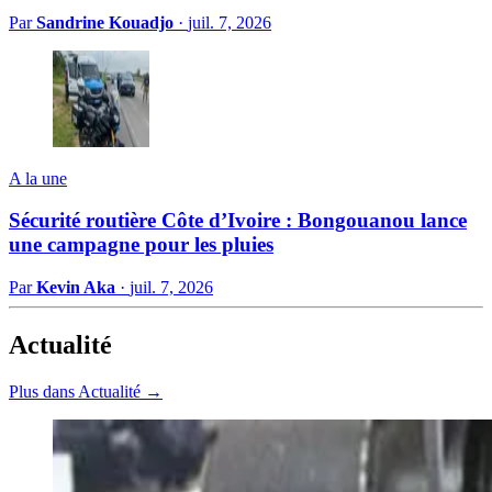
Par
Sandrine Kouadjo
·
juil. 7, 2026
A la une
Sécurité routière Côte d’Ivoire : Bongouanou lance
une campagne pour les pluies
Par
Kevin Aka
·
juil. 7, 2026
Actualité
Plus dans Actualité →