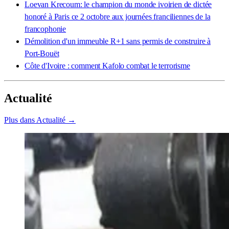
Loevan Krecoum: le champion du monde ivoirien de dictée
honoré à Paris ce 2 octobre aux journées franciliennes de la
francophonie
Démolition d'un immeuble R+1 sans permis de construire à
Port-Bouët
Côte d'Ivoire : comment Kafolo combat le terrorisme
Actualité
Plus dans Actualité →