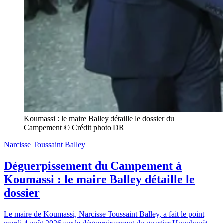
Koumassi : le maire Balley détaille le dossier du 
Campement © Crédit photo DR
Narcisse Toussaint Balley
Déguerpissement du Campement à
Koumassi : le maire Balley détaille le
dossier
Le maire de Koumassi, Narcisse Toussaint Balley, a fait le point
mardi 4 août 2026 sur le déguerpissement du quartier Houphouët-