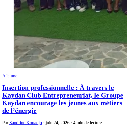
A la une
Insertion professionnelle : À travers le
Kaydan Club Entrepreneuriat, le Groupe
Kaydan encourage les jeunes aux métiers
de l’énergie
Par
Sandrine Kouadjo
·
juin 24, 2026
·
4 min de lecture