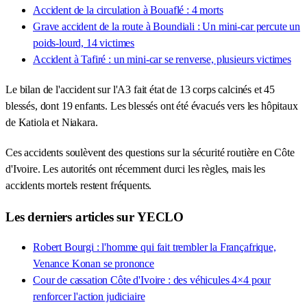
Accident de la circulation à Bouaflé : 4 morts
Grave accident de la route à Boundiali : Un mini-car percute un
poids-lourd, 14 victimes
Accident à Tafiré : un mini-car se renverse, plusieurs victimes
Le bilan de l'accident sur l'A3 fait état de 13 corps calcinés et 45
blessés, dont 19 enfants. Les blessés ont été évacués vers les hôpitaux
de Katiola et Niakara.
Ces accidents soulèvent des questions sur la sécurité routière en Côte
d'Ivoire. Les autorités ont récemment durci les règles, mais les
accidents mortels restent fréquents.
Les derniers articles sur YECLO
Robert Bourgi : l'homme qui fait trembler la Françafrique,
Venance Konan se prononce
Cour de cassation Côte d'Ivoire : des véhicules 4×4 pour
renforcer l'action judiciaire