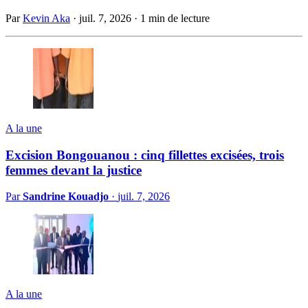
Par
Kevin Aka
·
juil. 7, 2026
·
1 min de lecture
A la une
Excision Bongouanou : cinq fillettes excisées, trois
femmes devant la justice
Par
Sandrine Kouadjo
·
juil. 7, 2026
A la une