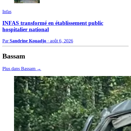
Infas
INFAS transformé en établissement public
hospitalier national
Par
Sandrine Kouadjo
·
août 6, 2026
Bassam
Plus dans Bassam →