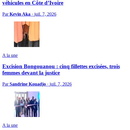
véhicules en Côte d’Ivoire
Par
Kevin Aka
·
juil. 7, 2026
A la une
Excision Bongouanou : cinq fillettes excisées, trois
femmes devant la justice
Par
Sandrine Kouadjo
·
juil. 7, 2026
A la une