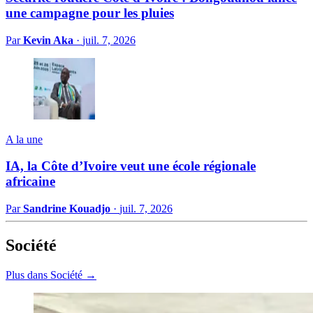
une campagne pour les pluies
Par
Kevin Aka
·
juil. 7, 2026
A la une
IA, la Côte d’Ivoire veut une école régionale
africaine
Par
Sandrine Kouadjo
·
juil. 7, 2026
Société
Plus dans Société →