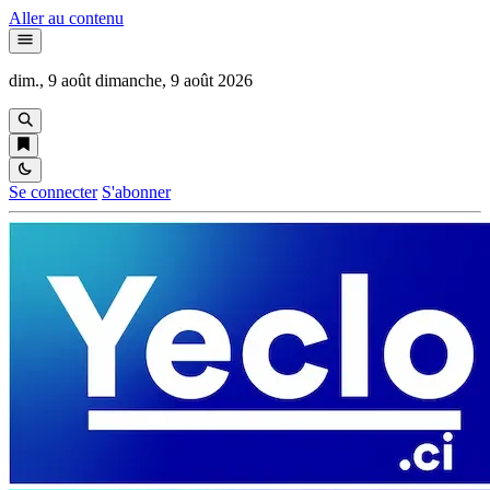
Aller au contenu
dim., 9 août
dimanche, 9 août 2026
Se connecter
S'abonner