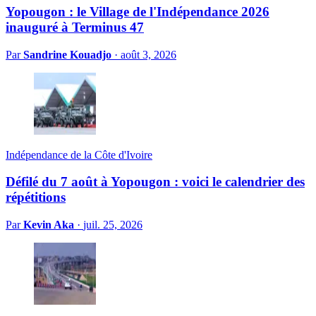
Yopougon : le Village de l'Indépendance 2026
inauguré à Terminus 47
Par
Sandrine Kouadjo
·
août 3, 2026
Indépendance de la Côte d'Ivoire
Défilé du 7 août à Yopougon : voici le calendrier des
répétitions
Par
Kevin Aka
·
juil. 25, 2026