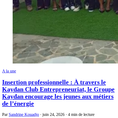
A la une
Insertion professionnelle : À travers le
Kaydan Club Entrepreneuriat, le Groupe
Kaydan encourage les jeunes aux métiers
de l’énergie
Par
Sandrine Kouadjo
·
juin 24, 2026
·
4 min de lecture