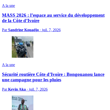
A la une
MASS 2026 : l’espace au service du développement
de la Côte d’Ivoire
Par
Sandrine Kouadjo
·
juil. 7, 2026
A la une
Sécurité routière Côte d’Ivoire : Bongouanou lance
une campagne pour les pluies
Par
Kevin Aka
·
juil. 7, 2026