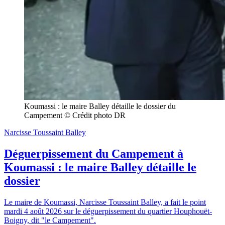
Koumassi : le maire Balley détaille le dossier du 
Campement © Crédit photo DR
Narcisse Toussaint Balley
Déguerpissement du Campement à
Koumassi : le maire Balley détaille le
dossier
Le maire de Koumassi, Narcisse Toussaint Balley, a fait le point
mardi 4 août 2026 sur le déguerpissement du quartier Houphouët-
Boigny, dit "le Campement".