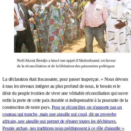
Noël Akossi Bendjo a lancé son appel d'Abobodoumé, en faveur
de la réconciliation et de la libération des prisonniers politiques
La déclaration était fracassante, pour passer inaperçue. « Nous devons
à tous les niveaux intégrer au plus profond de nous, le besoin et le
désir du peuple ivoirien de vivre une véritable réconciliation qui ouvre
enfin la porte de cette paix durable si indispensable à la poursuite de la
construction de notre pays.
Pour se réconcilier, on n'apporte pas un
couteau qui tranche, mais une aiguille qui coud, dit un proverbe
africain, une aiguille qui permet de réparer toutes les déchirures.
Peuple atchan, nos traditions nous prédisposent à ce rôle d'aiguille »
.