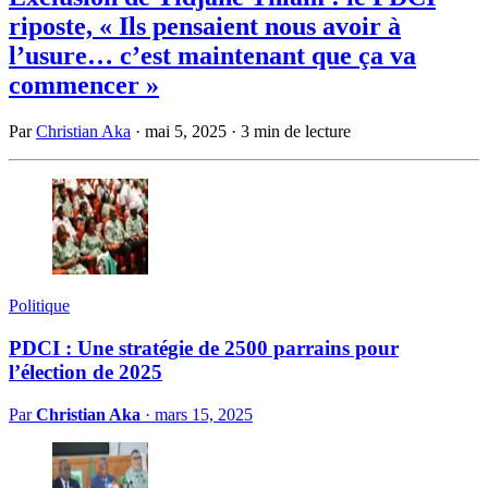
riposte, « Ils pensaient nous avoir à
l’usure… c’est maintenant que ça va
commencer »
Par
Christian Aka
·
mai 5, 2025
·
3 min de lecture
Politique
PDCI : Une stratégie de 2500 parrains pour
l’élection de 2025
Par
Christian Aka
·
mars 15, 2025