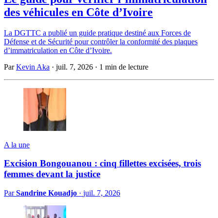
des véhicules en Côte d’Ivoire
La DGTTC a publié un guide pratique destiné aux Forces de
Défense et de Sécurité pour contrôler la conformité des plaques
d’immatriculation en Côte d’Ivoire.
Par
Kevin Aka
·
juil. 7, 2026
·
1 min de lecture
A la une
Excision Bongouanou : cinq fillettes excisées, trois
femmes devant la justice
Par
Sandrine Kouadjo
·
juil. 7, 2026