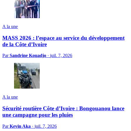
A la une
MASS 2026 : l’espace au service du développement
de la Côte d’Ivoire
Par
Sandrine Kouadjo
·
juil. 7, 2026
A la une
Sécurité routière Côte d’Ivoire : Bongouanou lance
une campagne pour les pluies
Par
Kevin Aka
·
juil. 7, 2026