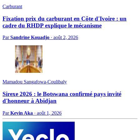
Carburant
Fixation prix du carburant en Côte d'Ivoire : un
cadre du RHDP explique le mécanisme
Par
Sandrine Kouadjo
·
août 2, 2026
Mamadou Sangafowa-Coulibaly
Sirexe 2026 : le Botswana confirmé pays invité
d'honneur à Abidjan
Par
Kevin Aka
·
août 1, 2026