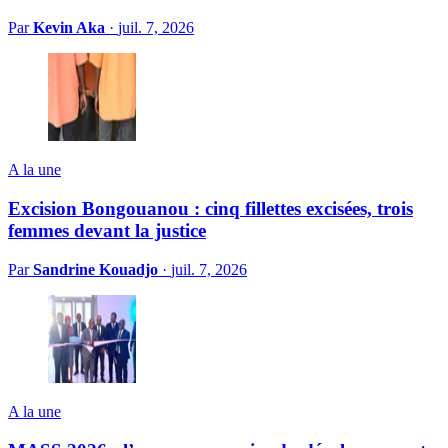
Par
Kevin Aka
·
juil. 7, 2026
A la une
Excision Bongouanou : cinq fillettes excisées, trois
femmes devant la justice
Par
Sandrine Kouadjo
·
juil. 7, 2026
A la une