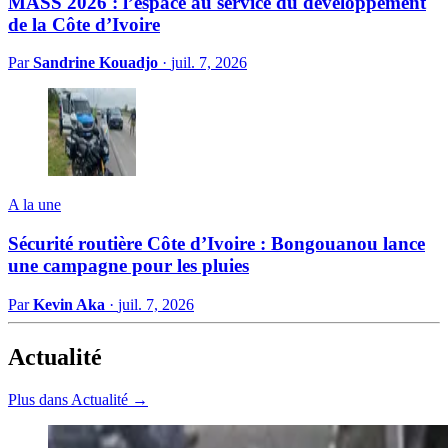
MASS 2026 : l’espace au service du développement
de la Côte d’Ivoire
Par
Sandrine Kouadjo
·
juil. 7, 2026
A la une
Sécurité routière Côte d’Ivoire : Bongouanou lance
une campagne pour les pluies
Par
Kevin Aka
·
juil. 7, 2026
Actualité
Plus dans Actualité →