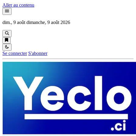
Aller au contenu
dim., 9 août
dimanche, 9 août 2026
Se connecter
S'abonner