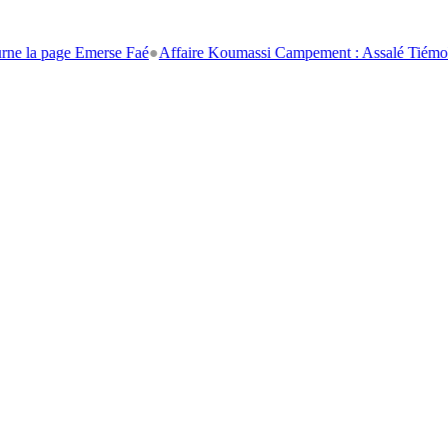
age Emerse Faé
●
Affaire Koumassi Campement : Assalé Tiémoko et Stép