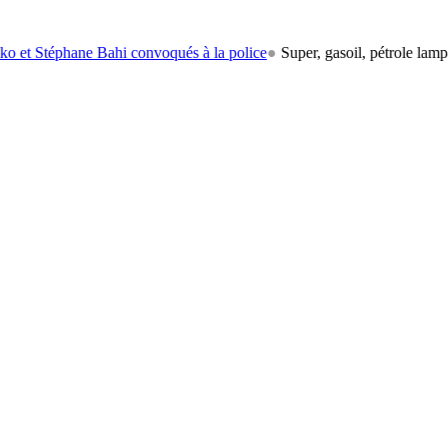
hane Bahi convoqués à la police
●
Super, gasoil, pétrole lampant: le ca