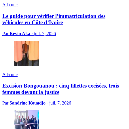
A la une
Le guide pour vérifier l’immatriculation des
véhicules en Côte d’Ivoire
Par
Kevin Aka
·
juil. 7, 2026
A la une
Excision Bongouanou : cinq fillettes excisées, trois
femmes devant la justice
Par
Sandrine Kouadjo
·
juil. 7, 2026