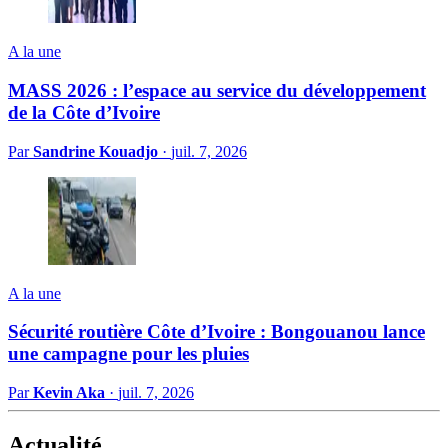
A la une
MASS 2026 : l’espace au service du développement
de la Côte d’Ivoire
Par
Sandrine Kouadjo
·
juil. 7, 2026
A la une
Sécurité routière Côte d’Ivoire : Bongouanou lance
une campagne pour les pluies
Par
Kevin Aka
·
juil. 7, 2026
Actualité