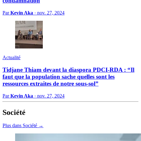
condamnation
Par
Kevin Aka
·
nov. 27, 2024
Actualité
Tidjane Thiam devant la diaspora PDCI-RDA : “Il
faut que la population sache quelles sont les
ressources extraites de notre sous-sol”
Par
Kevin Aka
·
nov. 27, 2024
Société
Plus dans Société →