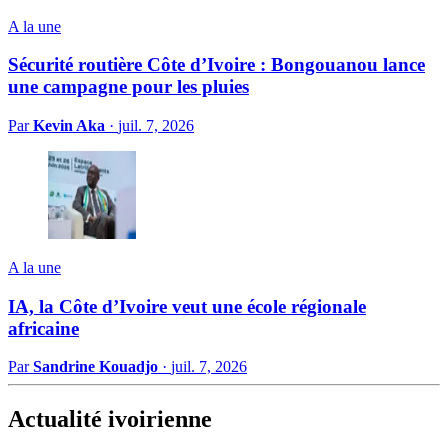
A la une
Sécurité routière Côte d’Ivoire : Bongouanou lance
une campagne pour les pluies
Par
Kevin Aka
·
juil. 7, 2026
A la une
IA, la Côte d’Ivoire veut une école régionale
africaine
Par
Sandrine Kouadjo
·
juil. 7, 2026
Actualité ivoirienne