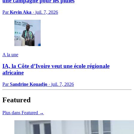
une campagne pour les pluies
Par
Kevin Aka
·
juil. 7, 2026
A la une
IA, la Côte d’Ivoire veut une école régionale
africaine
Par
Sandrine Kouadjo
·
juil. 7, 2026
Featured
Plus dans Featured →