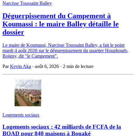
Narcisse Toussaint Balley
Déguerpissement du Campement à
Koumassi : le maire Balley détaille le
dossier
Le maire de Koumassi, Narcisse Toussaint Balley, a fait le point
mardi 4 août 2026 sur le déguerpissement du quartier Houphouët-
Boigny, dit "le Campement".
Par
Kevin Aka
·
août 6, 2026
·
2 min de lecture
Logements sociaux
Logements sociaux : 42 milliards de FCFA de la
BOAD pour 840 maisons à Bouaké