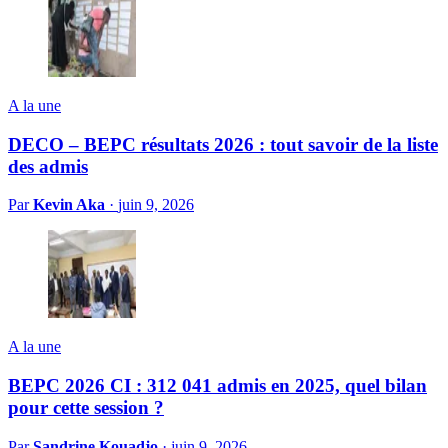
A la une
DECO – BEPC résultats 2026 : tout savoir de la liste
des admis
Par
Kevin Aka
·
juin 9, 2026
A la une
BEPC 2026 CI : 312 041 admis en 2025, quel bilan
pour cette session ?
Par
Sandrine Kouadjo
·
juin 9, 2026