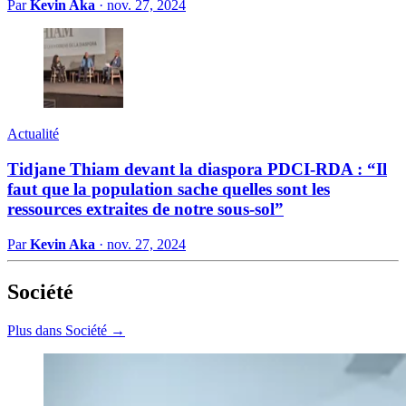
Par
Kevin Aka
·
nov. 27, 2024
Actualité
Tidjane Thiam devant la diaspora PDCI-RDA : “Il
faut que la population sache quelles sont les
ressources extraites de notre sous-sol”
Par
Kevin Aka
·
nov. 27, 2024
Société
Plus dans Société →