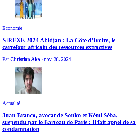
Economie
SIREXE 2024 Abidjan : La Côte d’Ivoire, le
carrefour africain des ressources extractives
Par
Christian Aka
·
nov. 28, 2024
Actualité
Juan Branco, avocat de Sonko et Kémi Séba,
suspendu par le Barreau de Paris : Il fait appel de sa
condamnation