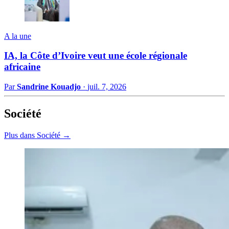
A la une
IA, la Côte d’Ivoire veut une école régionale
africaine
Par
Sandrine Kouadjo
·
juil. 7, 2026
Société
Plus dans Société →