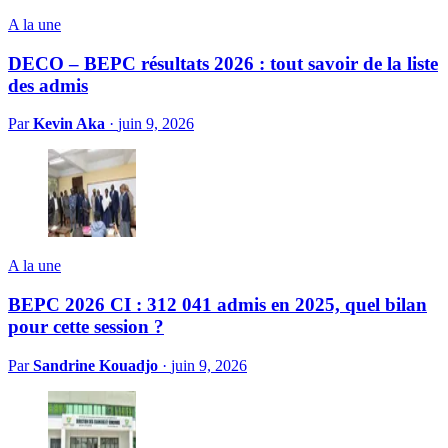
A la une
DECO – BEPC résultats 2026 : tout savoir de la liste
des admis
Par
Kevin Aka
·
juin 9, 2026
A la une
BEPC 2026 CI : 312 041 admis en 2025, quel bilan
pour cette session ?
Par
Sandrine Kouadjo
·
juin 9, 2026