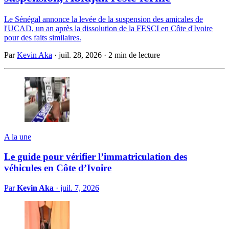
Le Sénégal annonce la levée de la suspension des amicales de
l'UCAD, un an après la dissolution de la FESCI en Côte d'Ivoire
pour des faits similaires.
Par
Kevin Aka
·
juil. 28, 2026
·
2 min de lecture
A la une
Le guide pour vérifier l’immatriculation des
véhicules en Côte d’Ivoire
Par
Kevin Aka
·
juil. 7, 2026