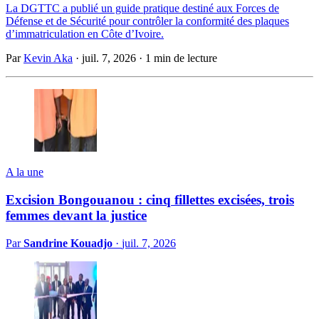
La DGTTC a publié un guide pratique destiné aux Forces de
Défense et de Sécurité pour contrôler la conformité des plaques
d’immatriculation en Côte d’Ivoire.
Par
Kevin Aka
·
juil. 7, 2026
·
1 min de lecture
A la une
Excision Bongouanou : cinq fillettes excisées, trois
femmes devant la justice
Par
Sandrine Kouadjo
·
juil. 7, 2026