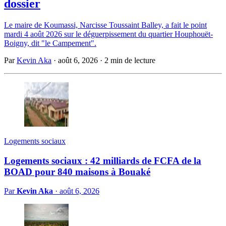
dossier
Le maire de Koumassi, Narcisse Toussaint Balley, a fait le point
mardi 4 août 2026 sur le déguerpissement du quartier Houphouët-
Boigny, dit "le Campement".
Par
Kevin Aka
·
août 6, 2026
·
2 min de lecture
Logements sociaux
Logements sociaux : 42 milliards de FCFA de la
BOAD pour 840 maisons à Bouaké
Par
Kevin Aka
·
août 6, 2026