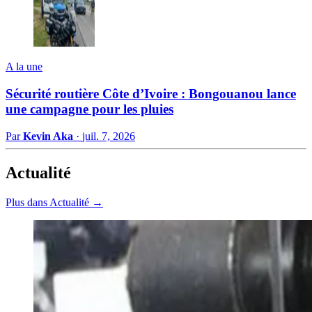
A la une
Sécurité routière Côte d’Ivoire : Bongouanou lance
une campagne pour les pluies
Par
Kevin Aka
·
juil. 7, 2026
Actualité
Plus dans Actualité →