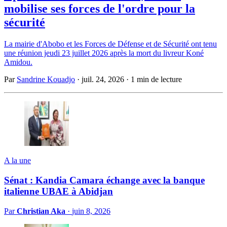
mobilise ses forces de l'ordre pour la
sécurité
La mairie d'Abobo et les Forces de Défense et de Sécurité ont tenu
une réunion jeudi 23 juillet 2026 après la mort du livreur Koné
Amidou.
Par
Sandrine Kouadjo
·
juil. 24, 2026
·
1 min de lecture
A la une
Sénat : Kandia Camara échange avec la banque
italienne UBAE à Abidjan
Par
Christian Aka
·
juin 8, 2026