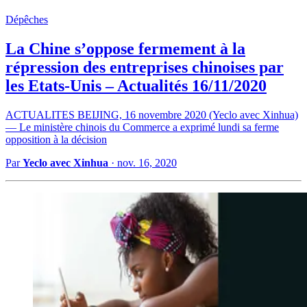
Dépêches
La Chine s’oppose fermement à la
répression des entreprises chinoises par
les Etats-Unis – Actualités 16/11/2020
ACTUALITES BEIJING, 16 novembre 2020 (Yeclo avec Xinhua)
— Le ministère chinois du Commerce a exprimé lundi sa ferme
opposition à la décision
Par
Yeclo avec Xinhua
·
nov. 16, 2020