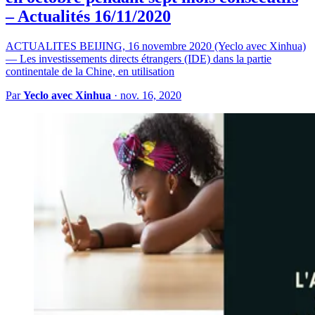
– Actualités 16/11/2020
ACTUALITES BEIJING, 16 novembre 2020 (Yeclo avec Xinhua)
— Les investissements directs étrangers (IDE) dans la partie
continentale de la Chine, en utilisation
Par
Yeclo avec Xinhua
·
nov. 16, 2020