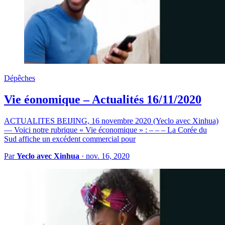
Dépêches
Vie éonomique – Actualités 16/11/2020
ACTUALITES BEIJING, 16 novembre 2020 (Yeclo avec Xinhua)
— Voici notre rubrique « Vie économique » : – – – La Corée du
Sud affiche un excédent commercial pour
Par
Yeclo avec Xinhua
·
nov. 16, 2020