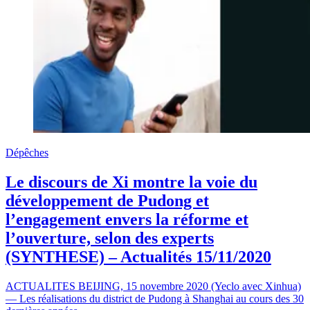
Dépêches
Le discours de Xi montre la voie du
développement de Pudong et
l’engagement envers la réforme et
l’ouverture, selon des experts
(SYNTHESE) – Actualités 15/11/2020
ACTUALITES BEIJING, 15 novembre 2020 (Yeclo avec Xinhua)
— Les réalisations du district de Pudong à Shanghai au cours des 30