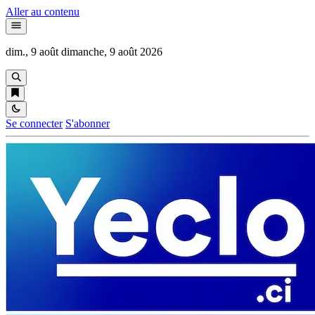
Aller au contenu
dim., 9 août
dimanche, 9 août 2026
Se connecter
S'abonner