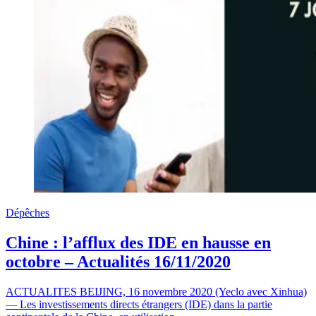
Dépêches
Chine : l’afflux des IDE en hausse en
octobre – Actualités 16/11/2020
ACTUALITES BEIJING, 16 novembre 2020 (Yeclo avec Xinhua)
— Les investissements directs étrangers (IDE) dans la partie