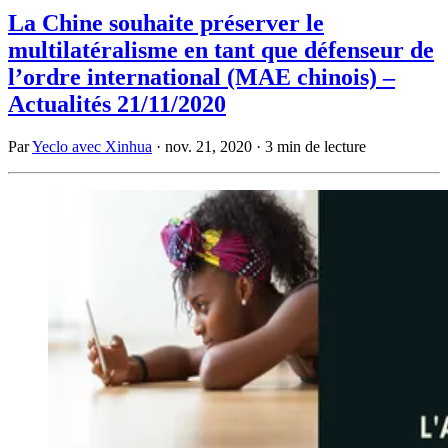
La Chine souhaite préserver le
multilatéralisme en tant que défenseur de
l’ordre international (MAE chinois) –
Actualités 21/11/2020
Par
Yeclo avec Xinhua
·
nov. 21, 2020
·
3 min de lecture