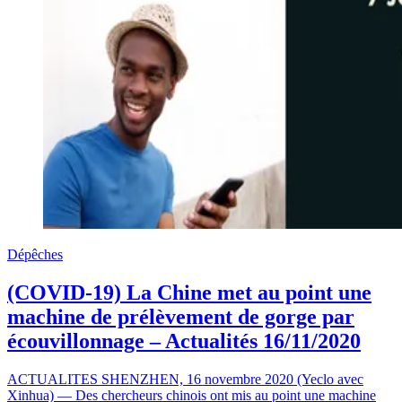
Dépêches
(COVID-19) La Chine met au point une
machine de prélèvement de gorge par
écouvillonnage – Actualités 16/11/2020
ACTUALITES SHENZHEN, 16 novembre 2020 (Yeclo avec
Xinhua) — Des chercheurs chinois ont mis au point une machine