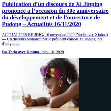
Publication d’un discours de Xi Jinping
prononcé à l’occasion du 30e anniversaire
du développement et de l’ouverture de
Pudong – Actualités 16/11/2020
ACTUALITES BEIJING, 16 novembre 2020 (Yeclo avec Xinhua)
— Un discours prononcé par le président chinois Xi Jinping lors
d'un grand
Par
Yeclo avec Xinhua
·
nov. 16, 2020