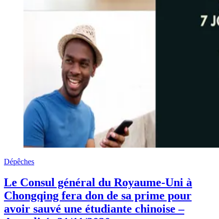
Dépêches
Le Consul général du Royaume-Uni à
Chongqing fera don de sa prime pour
avoir sauvé une étudiante chinoise –