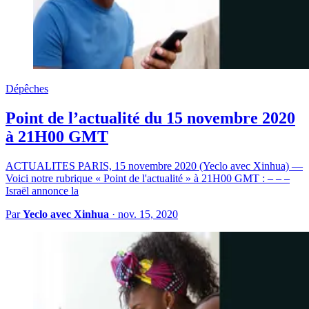
Dépêches
Point de l’actualité du 15 novembre 2020
à 21H00 GMT
ACTUALITES PARIS, 15 novembre 2020 (Yeclo avec Xinhua) —
Voici notre rubrique « Point de l'actualité » à 21H00 GMT : – – –
Israël annonce la
Par
Yeclo avec Xinhua
·
nov. 15, 2020