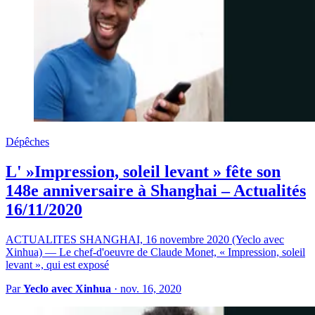
Dépêches
L' »Impression, soleil levant » fête son
148e anniversaire à Shanghai – Actualités
16/11/2020
ACTUALITES SHANGHAI, 16 novembre 2020 (Yeclo avec
Xinhua) — Le chef-d'oeuvre de Claude Monet, « Impression, soleil
levant », qui est exposé
Par
Yeclo avec Xinhua
·
nov. 16, 2020