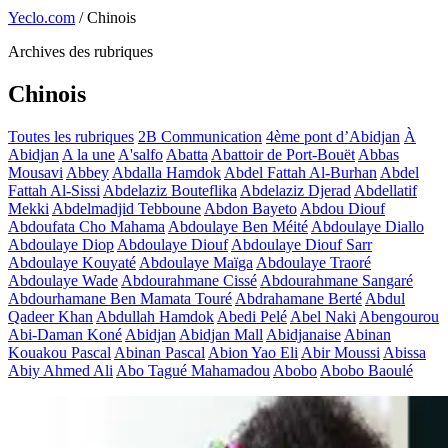
Yeclo.com
/
Chinois
Archives des rubriques
Chinois
Toutes les rubriques
2B Communication
4ème pont d’Abidjan
À
Abidjan
A la une
A'salfo
Abatta
Abattoir de Port-Bouët
Abbas
Mousavi
Abbey
Abdalla Hamdok
Abdel Fattah Al-Burhan
Abdel
Fattah Al-Sissi
Abdelaziz Bouteflika
Abdelaziz Djerad
Abdellatif
Mekki
Abdelmadjid Tebboune
Abdon Bayeto
Abdou Diouf
Abdoufata Cho Mahama
Abdoulaye Ben Méité
Abdoulaye Diallo
Abdoulaye Diop
Abdoulaye Diouf
Abdoulaye Diouf Sarr
Abdoulaye Kouyaté
Abdoulaye Maïga
Abdoulaye Traoré
Abdoulaye Wade
Abdourahmane Cissé
Abdourahmane Sangaré
Abdourhamane Ben Mamata Touré
Abdrahamane Berté
Abdul
Qadeer Khan
Abdullah Hamdok
Abedi Pelé
Abel Naki
Abengourou
Abi-Daman Koné
Abidjan
Abidjan Mall
Abidjanaise
Abinan
Kouakou Pascal
Abinan Pascal
Abion Yao Eli
Abir Moussi
Abissa
Abiy Ahmed Ali
Abo Tagué Mahamadou
Abobo
Abobo Baoulé