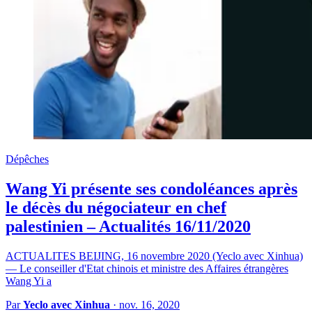
Dépêches
Wang Yi présente ses condoléances après
le décès du négociateur en chef
palestinien – Actualités 16/11/2020
ACTUALITES BEIJING, 16 novembre 2020 (Yeclo avec Xinhua)
— Le conseiller d'Etat chinois et ministre des Affaires étrangères
Wang Yi a
Par
Yeclo avec Xinhua
·
nov. 16, 2020