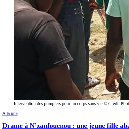
Intervention des pompiers pour un corps sans vie © Crédit Ph
A la une
Drame à N’zanfouenou : une jeune fille ab