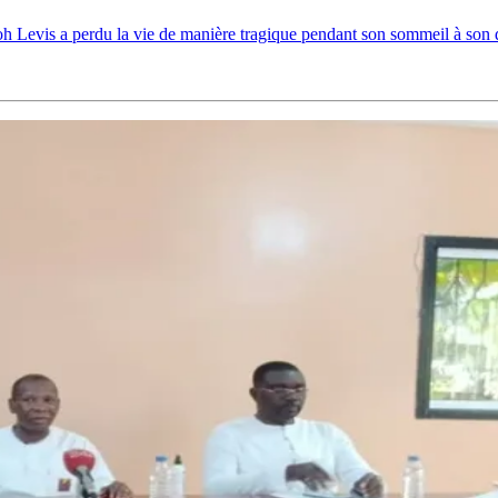
h Levis a perdu la vie de manière tragique pendant son sommeil à son 