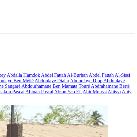
bey
Abdalla Hamdok
Abdel Fattah Al-Burhan
Abdel Fattah Al-Sissi
ulaye Ben Méité
Abdoulaye Diallo
Abdoulaye Diop
Abdoulaye
e Sangaré
Abdourhamane Ben Mamata Touré
Abdrahamane Berté
akou Pascal
Abinan Pascal
Abion Yao Eli
Abir Moussi
Abissa
Abiy