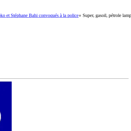
ne Bahi convoqués à la police
●
Super, gasoil, pétrole lampant: le car