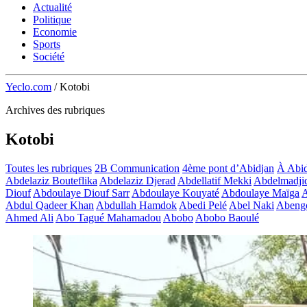
Actualité
Politique
Economie
Sports
Société
Yeclo.com
/
Kotobi
Archives des rubriques
Kotobi
Toutes les rubriques
2B Communication
4ème pont d’Abidjan
À Abid
Abdelaziz Bouteflika
Abdelaziz Djerad
Abdellatif Mekki
Abdelmadji
Diouf
Abdoulaye Diouf Sarr
Abdoulaye Kouyaté
Abdoulaye Maïga
A
Abdul Qadeer Khan
Abdullah Hamdok
Abedi Pelé
Abel Naki
Abeng
Ahmed Ali
Abo Tagué Mahamadou
Abobo
Abobo Baoulé