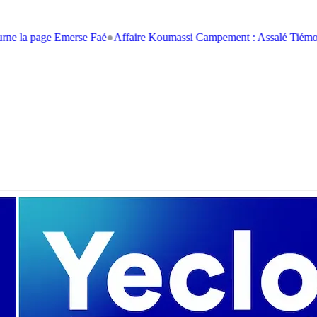
ge Emerse Faé
●
Affaire Koumassi Campement : Assalé Tiémoko et Stépha