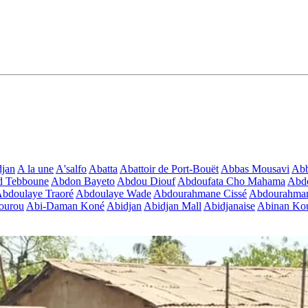
jan
A la une
A'salfo
Abatta
Abattoir de Port-Bouët
Abbas Mousavi
Ab
d Tebboune
Abdon Bayeto
Abdou Diouf
Abdoufata Cho Mahama
Abdo
bdoulaye Traoré
Abdoulaye Wade
Abdourahmane Cissé
Abdourahman
ourou
Abi-Daman Koné
Abidjan
Abidjan Mall
Abidjanaise
Abinan Kou