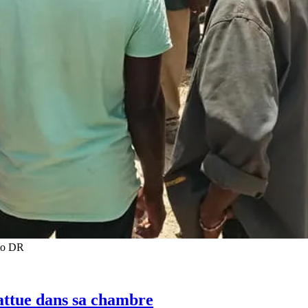
oto DR
attue dans sa chambre