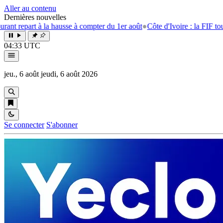
Aller au contenu
Dernières nouvelles
t à la hausse à compter du 1er août
●
Côte d'Ivoire : la FIF tourne la pa
04:33 UTC
jeu., 6 août
jeudi, 6 août 2026
Se connecter
S'abonner