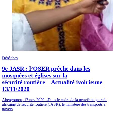
Dépêches
9e JASR : l’OSER prêche dans les
mosquées et églises sur la
sécurité routière – Actualité ivoirienne
13/11/2020
Abengourou, 13 nov 2020 -Dans le cadre de la neuvième journée
africaine de sécurité routière (JASR), le ministère des transports à
travers