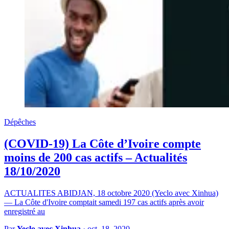
Dépêches
(COVID-19) La Côte d’Ivoire compte
moins de 200 cas actifs – Actualités
18/10/2020
ACTUALITES ABIDJAN, 18 octobre 2020 (Yeclo avec Xinhua)
— La Côte d'Ivoire comptait samedi 197 cas actifs après avoir
enregistré au
Par
Yeclo avec Xinhua
·
oct. 18, 2020