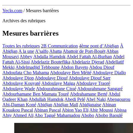
Yeclo.com
/
Mesures barrières
Archives des rubriques
Mesures barrières
Toutes les rubriques
2B Communication
4ème pont d’Abidjan
À
Abidjan
A la une
A'salfo
Abatta
Abattoir de Port-Bouët
Abbas
Mousavi
Abbey
Abdalla Hamdok
Abdel Fattah Al-Burhan
Abdel
Fattah Al-Sissi
Abdelaziz Bouteflika
Abdelaziz Djerad
Abdellatif
Mekki
Abdelmadjid Tebboune
Abdon Bayeto
Abdou Diouf
Abdoufata Cho Mahama
Abdoulaye Ben Méité
Abdoulaye Diallo
Abdoulaye Diop
Abdoulaye Diouf
Abdoulaye Diouf Sarr
Abdoulaye Kouyaté
Abdoulaye Maïga
Abdoulaye Traoré
Abdoulaye Wade
Abdourahmane Cissé
Abdourahmane Sangaré
Abdourhamane Ben Mamata Touré
Abdrahamane Berté
Abdul
Qadeer Khan
Abdullah Hamdok
Abedi Pelé
Abel Naki
Abengourou
Abi-Daman Koné
Abidjan
Abidjan Mall
Abidjanaise
Abinan
Kouakou Pascal
Abinan Pascal
Abion Yao Eli
Abir Moussi
Abissa
Abiy Ahmed Ali
Abo Tagué Mahamadou
Abobo
Abobo Baoulé