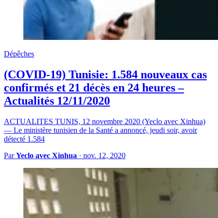
Dépêches
(COVID-19) Tunisie: 1.584 nouveaux cas
confirmés et 21 décès en 24 heures –
Actualités 12/11/2020
ACTUALITES TUNIS, 12 novembre 2020 (Yeclo avec Xinhua)
— Le ministère tunisien de la Santé a annoncé, jeudi soir, avoir
détecté 1.584
Par
Yeclo avec Xinhua
·
nov. 12, 2020