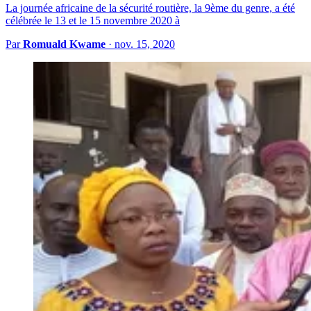
La journée africaine de la sécurité routière, la 9ème du genre, a été
célébrée le 13 et le 15 novembre 2020 à
Par
Romuald Kwame
·
nov. 15, 2020