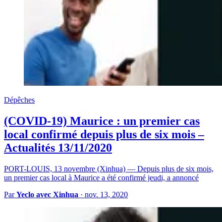
Dépêches
(COVID-19) Maurice : un premier cas
local confirmé depuis plus de six mois –
Actualités 13/11/2020
PORT-LOUIS, 13 novembre (Xinhua) — Depuis plus de six mois,
un premier cas local à Maurice a été confirmé jeudi, a annoncé
Par
Yeclo avec Xinhua
·
nov. 13, 2020