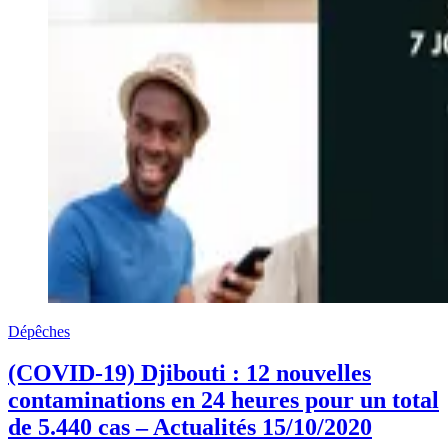
Dépêches
(COVID-19) Djibouti : 12 nouvelles
contaminations en 24 heures pour un total
de 5.440 cas – Actualités 15/10/2020