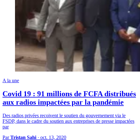
A la une
Covid 19 : 91 millions de FCFA distribués
aux radios impactées par la pandémie
Des radios privées reçoivent le soutien du gouvernement via le
FSDP, dans le cadre du soutien aux entreprises de presse impactées
par
Par
Tristan Sahi
·
oct. 13, 2020