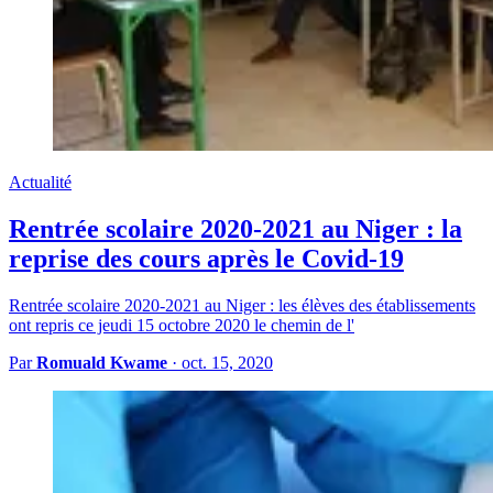
Actualité
Rentrée scolaire 2020-2021 au Niger : la
reprise des cours après le Covid-19
Rentrée scolaire 2020-2021 au Niger : les élèves des établissements
ont repris ce jeudi 15 octobre 2020 le chemin de l'
Par
Romuald Kwame
·
oct. 15, 2020