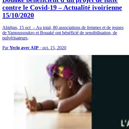
contre le Covid-19 – Actualité ivoirienne
15/10/2020
Abidjan, 15 oct – Au total, 80 associations de femmes et de jeunes
de Yamoussoukro et Bouaké ont bénéficié de sensibilisation, de
pulvérisateurs,
Par
Yeclo avec AIP
·
oct. 15, 2020