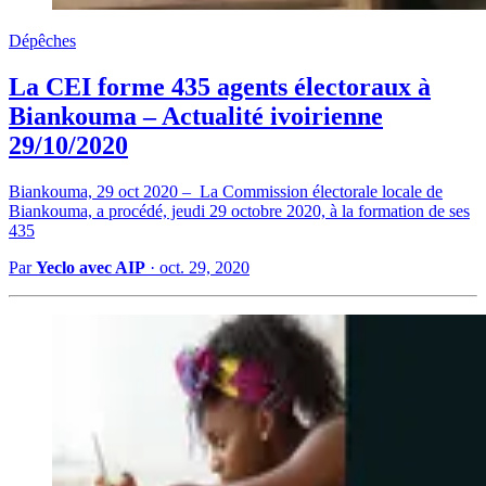
Dépêches
La CEI forme 435 agents électoraux à
Biankouma – Actualité ivoirienne
29/10/2020
Biankouma, 29 oct 2020 – La Commission électorale locale de
Biankouma, a procédé, jeudi 29 octobre 2020, à la formation de ses
435
Par
Yeclo avec AIP
·
oct. 29, 2020