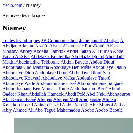
Yeclo.com
/
Niamey
Archives des rubriques
Niamey
Toutes les rubriques
2B Communication
4ème pont d’Abidjan
À
Abidjan
A la une
A'salfo
Abatta
Abattoir de Port-Bouët
Abbas
Mousavi
Abbey
Abdalla Hamdok
Abdel Fattah Al-Burhan
Abdel
Fattah Al-Sissi
Abdelaziz Bouteflika
Abdelaziz Djerad
Abdellatif
Mekki
Abdelmadjid Tebboune
Abdon Bayeto
Abdou Diouf
Abdoufata Cho Mahama
Abdoulaye Ben Méité
Abdoulaye Diallo
Abdoulaye Diop
Abdoulaye Diouf
Abdoulaye Diouf Sarr
Abdoulaye Kouyaté
Abdoulaye Maïga
Abdoulaye Traoré
Abdoulaye Wade
Abdourahmane Cissé
Abdourahmane Sangaré
Abdourhamane Ben Mamata Touré
Abdrahamane Berté
Abdul
Qadeer Khan
Abdullah Hamdok
Abedi Pelé
Abel Naki
Abengourou
Abi-Daman Koné
Abidjan
Abidjan Mall
Abidjanaise
Abinan
Kouakou Pascal
Abinan Pascal
Abion Yao Eli
Abir Moussi
Abissa
Abiy Ahmed Ali
Abo Tagué Mahamadou
Abobo
Abobo Baoulé