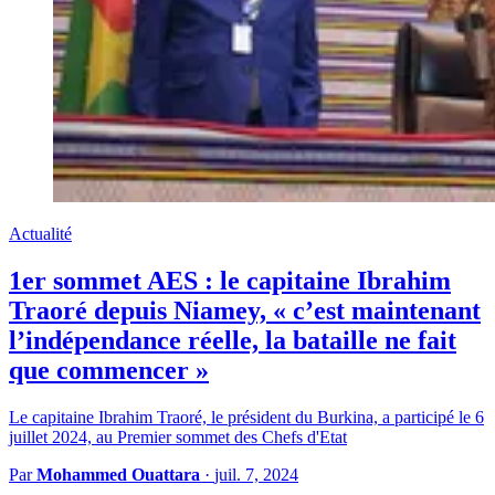
Actualité
1er sommet AES : le capitaine Ibrahim
Traoré depuis Niamey, « c’est maintenant
l’indépendance réelle, la bataille ne fait
que commencer »
Le capitaine Ibrahim Traoré, le président du Burkina, a participé le 6
juillet 2024, au Premier sommet des Chefs d'Etat
Par
Mohammed Ouattara
·
juil. 7, 2024