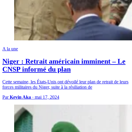
A la une
Niger : Retrait américain imminent – Le
CNSP informé du plan
Cette semaine, les États-Unis ont dévoilé leur plan de retrait de leurs
forces militaires du Niger, suite à la résiliation de
Par
Kevin Aka
·
mai 17, 2024