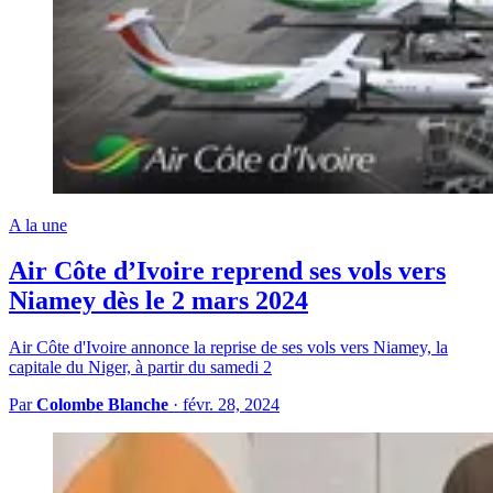
A la une
Air Côte d’Ivoire reprend ses vols vers
Niamey dès le 2 mars 2024
Air Côte d'Ivoire annonce la reprise de ses vols vers Niamey, la
capitale du Niger, à partir du samedi 2
Par
Colombe Blanche
·
févr. 28, 2024