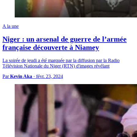
A la une
Niger : un arsenal de guerre de l’armée
française découverte à Niamey
La soirée de jeudi a été marquée par la diffusion par la Radio
Télévision Nationale du Niger (RTN) d'images révélant
Par
Kevin Aka
·
févr. 23, 2024