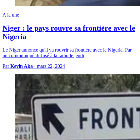
A la une
Niger : le pays rouvre sa frontière avec le
Nigeria
Le Niger annonce qu'il va rouvrir sa frontière avec le Nigeria. Par
un communiqué diffusé à la radio le jeudi
Par
Kevin Aka
·
mars 22, 2024