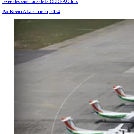
levée des sanctions de la CEDEAO lors
Par
Kevin Aka
·
mars 6, 2024