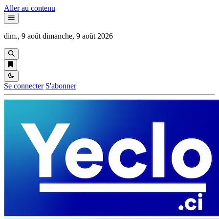
Aller au contenu
dim., 9 août
dimanche, 9 août 2026
Se connecter
S'abonner