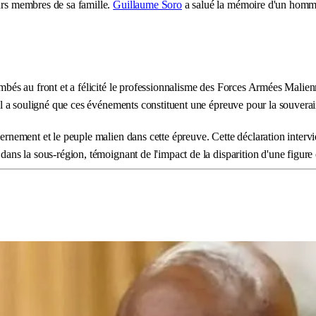
eurs membres de sa famille.
Guillaume Soro
a salué la mémoire d'un homme q
ombés au front et a félicité le professionnalisme des Forces Armées Malienn
 Il a souligné que ces événements constituent une épreuve pour la souverain
vernement et le peuple malien dans cette épreuve. Cette déclaration interv
dans la sous-région, témoignant de l'impact de la disparition d'une figure c