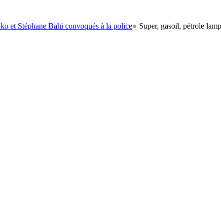
hane Bahi convoqués à la police
●
Super, gasoil, pétrole lampant: le ca