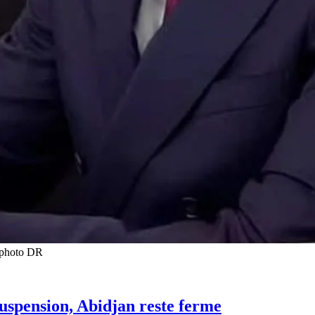
t photo DR
suspension, Abidjan reste ferme