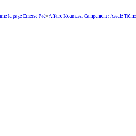
age Emerse Faé
●
Affaire Koumassi Campement : Assalé Tiémoko et Stép