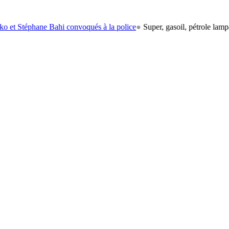
ne Bahi convoqués à la police
●
Super, gasoil, pétrole lampant: le carb