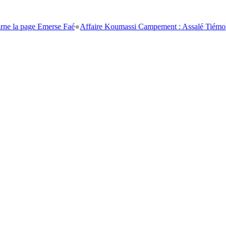
e Emerse Faé
●
Affaire Koumassi Campement : Assalé Tiémoko et Stépha