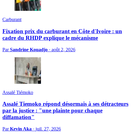
Carburant
Fixation prix du carburant en Côte d'Ivoire : un
cadre du RHDP explique le mécanisme
Par
Sandrine Kouadjo
·
août 2, 2026
Assalé Tiémoko
Assalé Tiemoko répond désormais à ses détracteurs
par la justice : "une plainte pour chaque
diffamation"
Par
Kevin Aka
·
juil. 27, 2026