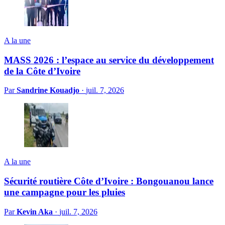
A la une
MASS 2026 : l’espace au service du développement
de la Côte d’Ivoire
Par
Sandrine Kouadjo
·
juil. 7, 2026
A la une
Sécurité routière Côte d’Ivoire : Bongouanou lance
une campagne pour les pluies
Par
Kevin Aka
·
juil. 7, 2026