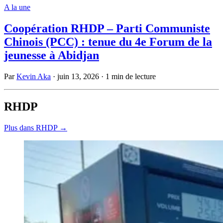
A la une
Coopération RHDP – Parti Communiste
Chinois (PCC) : tenue du 4e Forum de la
jeunesse à Abidjan
Par
Kevin Aka
·
juin 13, 2026
·
1 min de lecture
RHDP
Plus dans RHDP →