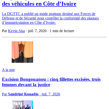
des véhicules en Côte d’Ivoire
La DGTTC a publié un guide pratique destiné aux Forces de
Défense et de Sécurité pour contrôler la conformité des plaques
d’immatriculation en Côte d’Ivoire.
Par
Kevin Aka
·
juil. 7, 2026
·
1 min de lecture
A la une
Excision Bongouanou : cinq fillettes excisées, trois
femmes devant la justice
Par
Sandrine Kouadjo
·
juil. 7, 2026