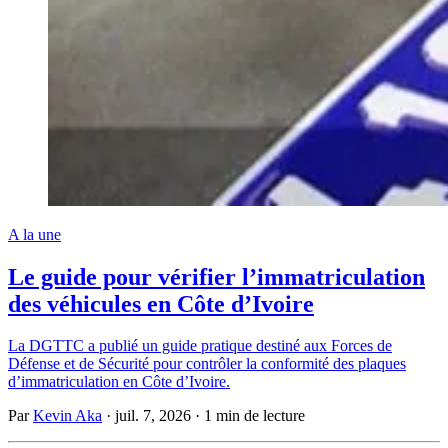
A la une
Le guide pour vérifier l’immatriculation
des véhicules en Côte d’Ivoire
La DGTTC a publié un guide pratique destiné aux Forces de
Défense et de Sécurité pour contrôler la conformité des plaques
d’immatriculation en Côte d’Ivoire.
Par
Kevin Aka
·
juil. 7, 2026
·
1 min de lecture