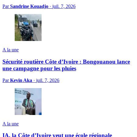
Par
Sandrine Kouadjo
·
juil. 7, 2026
A la une
Sécurité routière Côte d’Ivoire : Bongouanou lance
une campagne pour les pluies
Par
Kevin Aka
·
juil. 7, 2026
A la une
IA, la Côte d’Ivoire veut une école régionale