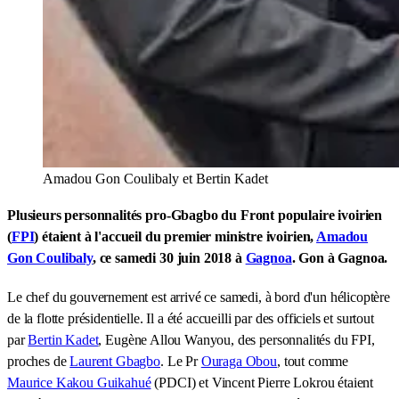
Amadou Gon Coulibaly et Bertin Kadet
Plusieurs personnalités pro-Gbagbo du Front populaire ivoirien
(
FPI
) étaient à l'accueil du premier ministre ivoirien,
Amadou
Gon Coulibaly
, ce samedi 30 juin 2018 à
Gagnoa
. Gon à Gagnoa.
Le chef du gouvernement est arrivé ce samedi, à bord d'un hélicoptère
de la flotte présidentielle. Il a été accueilli par des officiels et surtout
par
Bertin Kadet
, Eugène Allou Wanyou, des personnalités du FPI,
proches de
Laurent Gbagbo
. Le Pr
Ouraga Obou
, tout comme
Maurice Kakou Guikahué
(PDCI) et Vincent Pierre Lokrou étaient