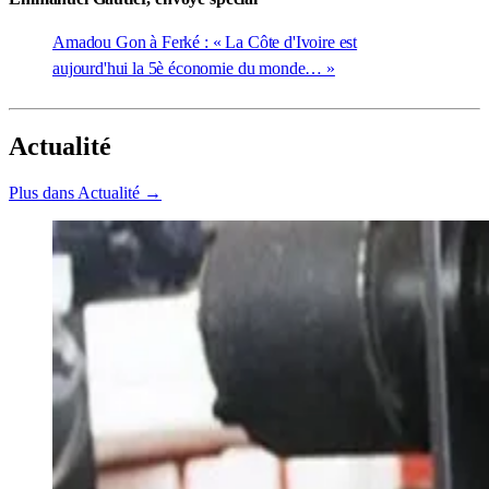
Amadou Gon à Ferké : « La Côte d'Ivoire est
aujourd'hui la 5è économie du monde… »
Actualité
Plus dans Actualité →