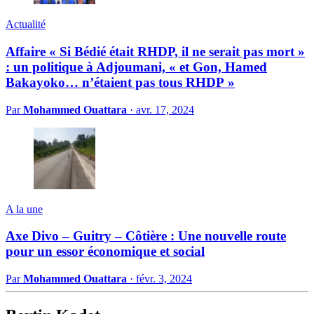
Actualité
Affaire « Si Bédié était RHDP, il ne serait pas mort »
: un politique à Adjoumani, « et Gon, Hamed
Bakayoko… n’étaient pas tous RHDP »
Par
Mohammed Ouattara
·
avr. 17, 2024
A la une
Axe Divo – Guitry – Côtière : Une nouvelle route
pour un essor économique et social
Par
Mohammed Ouattara
·
févr. 3, 2024