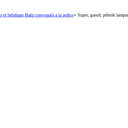
ne Bahi convoqués à la police
●
Super, gasoil, pétrole lampant: le carb