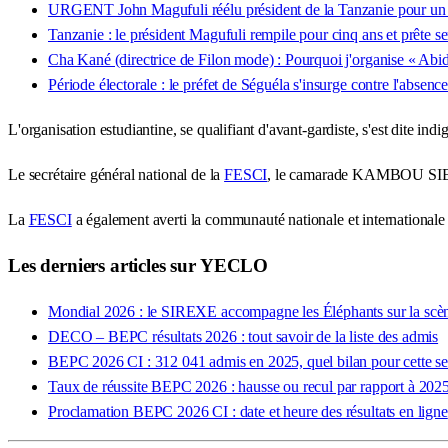
URGENT John Magufuli réélu président de la Tanzanie pour u
Tanzanie : le président Magufuli rempile pour cinq ans et prête s
Cha Kané (directrice de Filon mode) : Pourquoi j'organise « Abi
Période électorale : le préfet de Séguéla s'insurge contre l'absence
L'organisation estudiantine, se qualifiant d'avant-gardiste, s'est dite indi
Le secrétaire général national de la
FESCI
, le camarade KAMBOU SIE, a 
La
FESCI
a également averti la communauté nationale et internationale 
Les derniers articles sur YECLO
Mondial 2026 : le SIREXE accompagne les Éléphants sur la scène
DECO – BEPC résultats 2026 : tout savoir de la liste des admis
BEPC 2026 CI : 312 041 admis en 2025, quel bilan pour cette se
Taux de réussite BEPC 2026 : hausse ou recul par rapport à 2025
Proclamation BEPC 2026 CI : date et heure des résultats en ligne