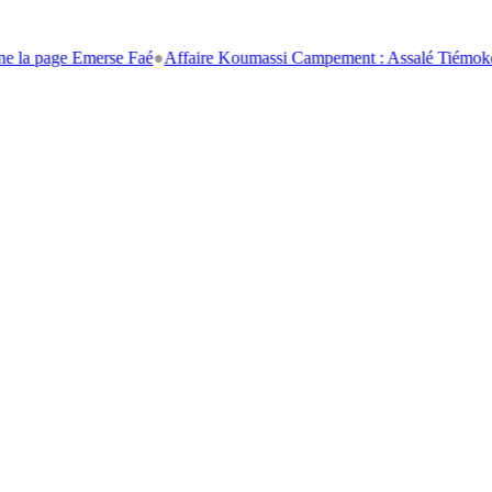
e Emerse Faé
●
Affaire Koumassi Campement : Assalé Tiémoko et Stépha