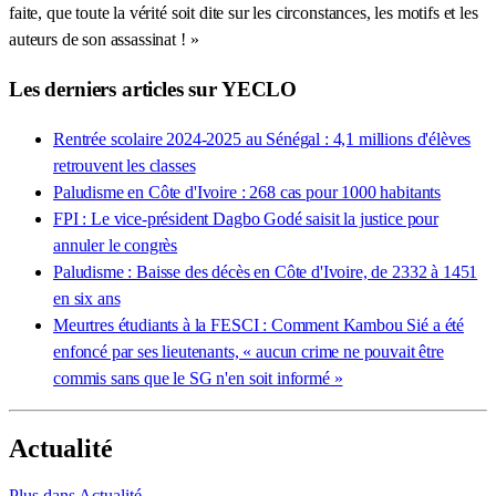
faite, que toute la vérité soit dite sur les circonstances, les motifs et les
auteurs de son assassinat ! »
Les derniers articles sur YECLO
Rentrée scolaire 2024-2025 au Sénégal : 4,1 millions d'élèves
retrouvent les classes
Paludisme en Côte d'Ivoire : 268 cas pour 1000 habitants
FPI : Le vice-président Dagbo Godé saisit la justice pour
annuler le congrès
Paludisme : Baisse des décès en Côte d'Ivoire, de 2332 à 1451
en six ans
Meurtres étudiants à la FESCI : Comment Kambou Sié a été
enfoncé par ses lieutenants, « aucun crime ne pouvait être
commis sans que le SG n'en soit informé »
Actualité
Plus dans Actualité →