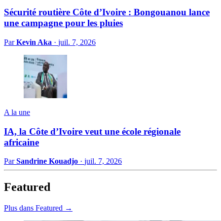
Sécurité routière Côte d’Ivoire : Bongouanou lance
une campagne pour les pluies
Par
Kevin Aka
·
juil. 7, 2026
A la une
IA, la Côte d’Ivoire veut une école régionale
africaine
Par
Sandrine Kouadjo
·
juil. 7, 2026
Featured
Plus dans Featured →