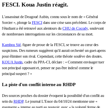
FESCI. Koua Justin réagit.
L'assassinat de Deagoué Aubin, connu sous le nom de « Général
Sorcier », plonge la
FESCI
dans une crise sans précédent. Le corps de
l'étudiant a été retrouvé aux alentours du
CHU de Cocody
, soulevant
de nombreuses interrogations sur les circonstances de sa mort.
Kambou Sié
, figure de proue de la FESCI, se trouve au cœur des
suspicions. Des rumeurs suggèrent qu'il aurait orchestré un guet-apens
pour éliminer son rival. Cependant, cette théorie soulève des doutes.
KOUA Justin
, cadre du PPA-CI, déclare : « Comment envisager tuer
son principal opposant et, penser ne pas être indexé comme le
principal suspect ? »
La piste d'un conflit interne au RHDP
Des sources proches du dossier évoquent la possibilité d'un conflit au
sein du
RHDP
. Le journal L'Essor du 04/10/24 mentionne une «
gueguerre » interne au parti au pouvoir, avec « la volonté ferme de