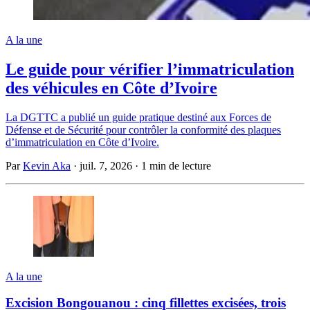
A la une
Le guide pour vérifier l’immatriculation
des véhicules en Côte d’Ivoire
La DGTTC a publié un guide pratique destiné aux Forces de
Défense et de Sécurité pour contrôler la conformité des plaques
d’immatriculation en Côte d’Ivoire.
Par
Kevin Aka
·
juil. 7, 2026
·
1 min de lecture
A la une
Excision Bongouanou : cinq fillettes excisées, trois