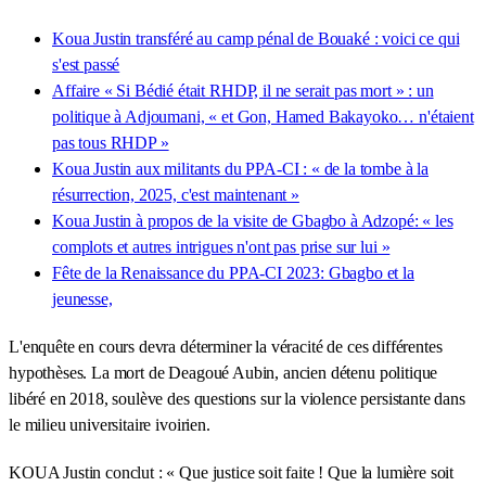
Koua Justin transféré au camp pénal de Bouaké : voici ce qui
s'est passé
Affaire « Si Bédié était RHDP, il ne serait pas mort » : un
politique à Adjoumani, « et Gon, Hamed Bakayoko… n'étaient
pas tous RHDP »
Koua Justin aux militants du PPA-CI : « de la tombe à la
résurrection, 2025, c'est maintenant »
Koua Justin à propos de la visite de Gbagbo à Adzopé: « les
complots et autres intrigues n'ont pas prise sur lui »
Fête de la Renaissance du PPA-CI 2023: Gbagbo et la
jeunesse,
L'enquête en cours devra déterminer la véracité de ces différentes
hypothèses. La mort de Deagoué Aubin, ancien détenu politique
libéré en 2018, soulève des questions sur la violence persistante dans
le milieu universitaire ivoirien.
KOUA Justin conclut : « Que justice soit faite ! Que la lumière soit