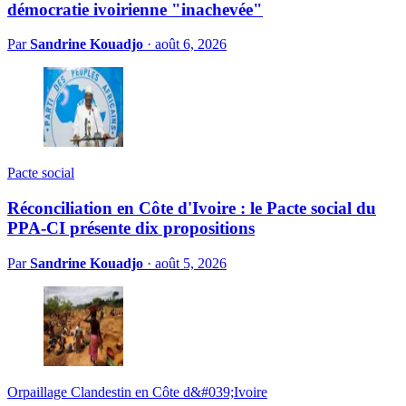
démocratie ivoirienne "inachevée"
Par
Sandrine Kouadjo
·
août 6, 2026
Pacte social
Réconciliation en Côte d'Ivoire : le Pacte social du
PPA-CI présente dix propositions
Par
Sandrine Kouadjo
·
août 5, 2026
Orpaillage Clandestin en Côte d&#039;Ivoire