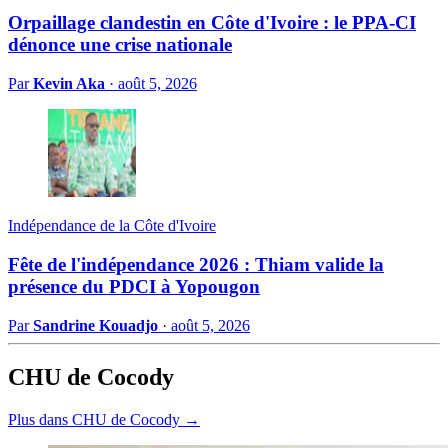
Orpaillage clandestin en Côte d'Ivoire : le PPA-CI
dénonce une crise nationale
Par
Kevin Aka
·
août 5, 2026
Indépendance de la Côte d'Ivoire
Fête de l'indépendance 2026 : Thiam valide la
présence du PDCI à Yopougon
Par
Sandrine Kouadjo
·
août 5, 2026
CHU de Cocody
Plus dans CHU de Cocody →