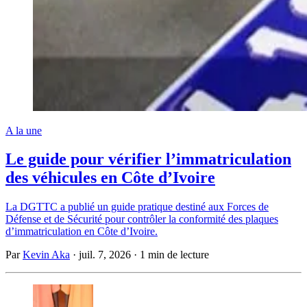
A la une
Le guide pour vérifier l’immatriculation
des véhicules en Côte d’Ivoire
La DGTTC a publié un guide pratique destiné aux Forces de
Défense et de Sécurité pour contrôler la conformité des plaques
d’immatriculation en Côte d’Ivoire.
Par
Kevin Aka
·
juil. 7, 2026
·
1 min de lecture