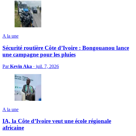
A la une
Sécurité routière Côte d’Ivoire : Bongouanou lance
une campagne pour les pluies
Par
Kevin Aka
·
juil. 7, 2026
A la une
IA, la Côte d’Ivoire veut une école régionale
africaine