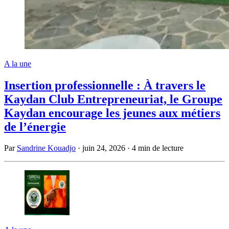
A la une
Insertion professionnelle : À travers le
Kaydan Club Entrepreneuriat, le Groupe
Kaydan encourage les jeunes aux métiers
de l’énergie
Par
Sandrine Kouadjo
·
juin 24, 2026
·
4 min de lecture