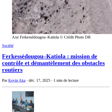
Axe Ferkessédougou–Katiola © Crédit Photo DR
Société
Ferkessédougou–Katiola : mission de
contrôle et démantèlement des obstacles
routiers
Par
Kevin Aka
·
déc. 17, 2025
·
1 min de lecture