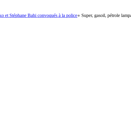
hane Bahi convoqués à la police
●
Super, gasoil, pétrole lampant: le ca