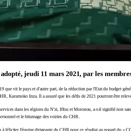
opté, jeudi 11 mars 2021, par les membres 
9 que vit le pays et d'autre part, de la réduction par l'Etat du budget géné
 CHR, Karamoko Inza. Il a assuré que les défis de 2021 pourront être relev
ervices dans les régions du N'zi, Iffou et Moronou, a-t-il signifié non san
e personnel et le bitumage des voiries du CHR.
à féliciter l'équipe dirigeante du CHR pour ce résultat au regard du « CO