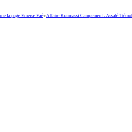
age Emerse Faé
●
Affaire Koumassi Campement : Assalé Tiémoko et Stép