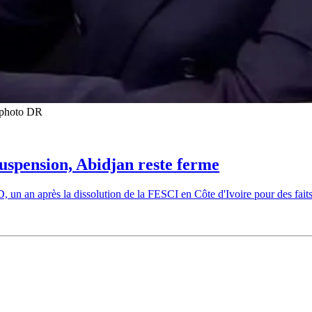
t photo DR
suspension, Abidjan reste ferme
un an après la dissolution de la FESCI en Côte d'Ivoire pour des faits 