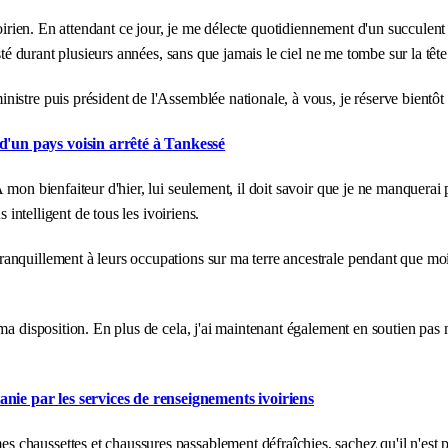
oirien. En attendant ce jour, je me délecte quotidiennement d'un succulent l
sté durant plusieurs années, sans que jamais le ciel ne me tombe sur la tête
stre puis président de l'Assemblée nationale, à vous, je réserve bientôt l
 d'un pays voisin arrêté à Tankessé
on bienfaiteur d'hier, lui seulement, il doit savoir que je ne manquerai pas
 intelligent de tous les ivoiriens.
nquillement à leurs occupations sur ma terre ancestrale pendant que moi j
ma disposition. En plus de cela, j'ai maintenant également en soutien pas
anie par les services de renseignements ivoiriens
haussettes et chaussures passablement défraîchies, sachez qu'il n'est pa