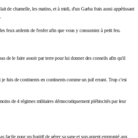
ait de chamelle, les matins, et à midi, d'un Garba frais aussi appétissant
.
es feux ardents de l'enfer afin que vous y consumiez à petit feu.
 de le faire assoir par terre pour lui donner des conseils afin qu'il
e fuis de continents en continents comme un juif errant. Trop c'est
 moins de 4 régimes militaires démocratiquement plébiscités par leur
s facile pour un fugitif de gérer sa sape et son argent emprunté aux