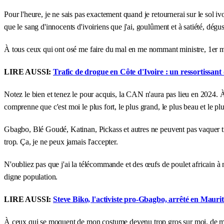
Pour l'heure, je ne sais pas exactement quand je retournerai sur le sol iv
que le sang d'innocents d'ivoiriens que j'ai, goulûment et à satiété, dégu
À tous ceux qui ont osé me faire du mal en me nommant ministre, 1er mini
LIRE AUSSI:
Trafic de drogue en Côte d'Ivoire : un ressortissant
Notez le bien et tenez le pour acquis, la CAN n'aura pas lieu en 2024. À m
comprenne que c'est moi le plus fort, le plus grand, le plus beau et le plus
Gbagbo, Blé Goudé, Katinan, Pickass et autres ne peuvent pas vaquer tra
trop. Ça, je ne peux jamais l'accepter.
N'oubliez pas que j'ai la télécommande et des œufs de poulet africain à 
digne population.
LIRE AUSSI:
Steve Biko, l'activiste pro-Gbagbo, arrêté en Maurit
À ceux qui se moquent de mon costume devenu trop gros sur moi, de mes c