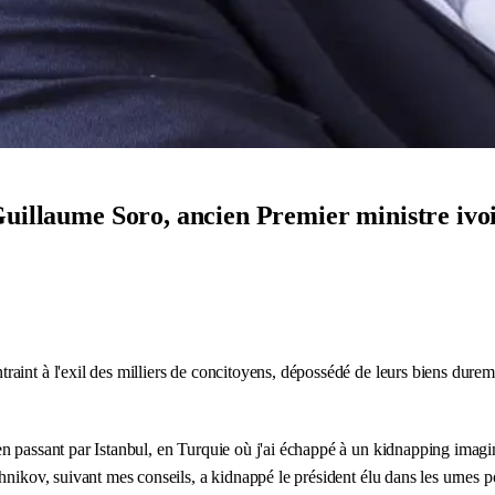
uillaume Soro, ancien Premier ministre ivoi
int à l'exil des milliers de concitoyens, dépossédé de leurs biens duremen
n passant par Istanbul, en Turquie où j'ai échappé à un kidnapping imagin
nikov, suivant mes conseils, a kidnappé le président élu dans les urnes po