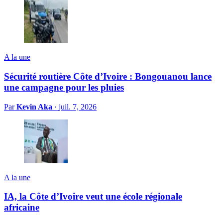
A la une
Sécurité routière Côte d’Ivoire : Bongouanou lance
une campagne pour les pluies
Par
Kevin Aka
·
juil. 7, 2026
A la une
IA, la Côte d’Ivoire veut une école régionale
africaine