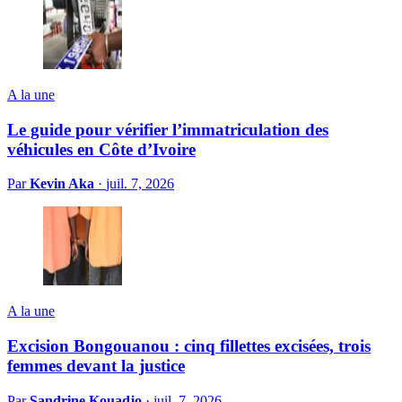
A la une
Le guide pour vérifier l’immatriculation des
véhicules en Côte d’Ivoire
Par
Kevin Aka
·
juil. 7, 2026
A la une
Excision Bongouanou : cinq fillettes excisées, trois
femmes devant la justice
Par
Sandrine Kouadjo
·
juil. 7, 2026