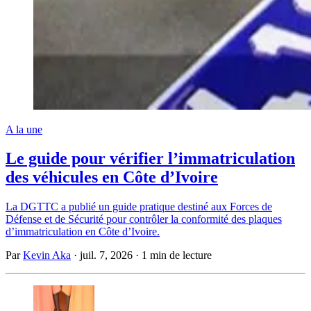
A la une
Le guide pour vérifier l’immatriculation
des véhicules en Côte d’Ivoire
La DGTTC a publié un guide pratique destiné aux Forces de
Défense et de Sécurité pour contrôler la conformité des plaques
d’immatriculation en Côte d’Ivoire.
Par
Kevin Aka
·
juil. 7, 2026
·
1 min de lecture