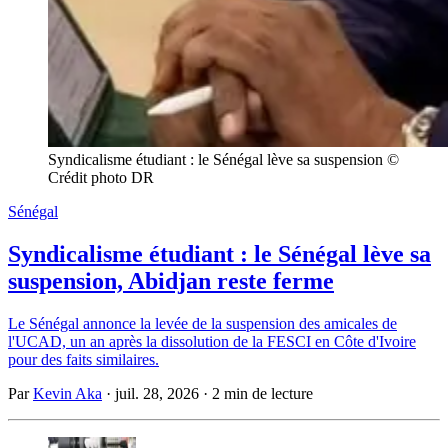
Syndicalisme étudiant : le Sénégal lève sa suspension © 
Crédit photo DR
Sénégal
Syndicalisme étudiant : le Sénégal lève sa
suspension, Abidjan reste ferme
Le Sénégal annonce la levée de la suspension des amicales de
l'UCAD, un an après la dissolution de la FESCI en Côte d'Ivoire
pour des faits similaires.
Par
Kevin Aka
·
juil. 28, 2026
·
2 min de lecture