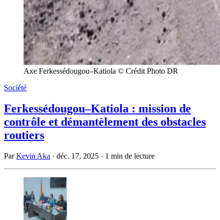
Axe Ferkessédougou–Katiola © Crédit Photo DR
Société
Ferkessédougou–Katiola : mission de
contrôle et démantèlement des obstacles
routiers
Par
Kevin Aka
·
déc. 17, 2025
·
1 min de lecture