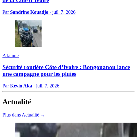
de la Côte d’Ivoire
Par
Sandrine Kouadjo
·
juil. 7, 2026
A la une
Sécurité routière Côte d’Ivoire : Bongouanou lance
une campagne pour les pluies
Par
Kevin Aka
·
juil. 7, 2026
Actualité
Plus dans Actualité →