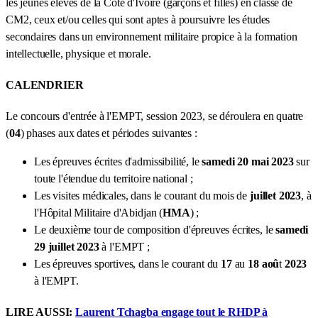
les jeunes élèves de la Côte d'Ivoire (garçons et filles) en classe de
CM2, ceux et/ou celles qui sont aptes à poursuivre les études
secondaires dans un environnement militaire propice à la formation
intellectuelle, physique et morale.
CALENDRIER
Le concours d'entrée à l'EMPT, session 2023, se déroulera en quatre
(
04
) phases aux dates et périodes suivantes :
Les épreuves écrites d'admissibilité, le
samedi 20 mai 2023
sur
toute l'étendue du territoire national ;
Les visites médicales, dans le courant du mois de
juillet 2023
, à
l'Hôpital Militaire d'Abidjan (
HMA
) ;
Le deuxième tour de composition d'épreuves écrites, le
samedi
29
juillet
2023
à l'EMPT ;
Les épreuves sportives, dans le courant du
17
au
18
aoû
t
2023
à l'EMPT.
LIRE AUSSI:
Laurent Tchagba engage tout le RHDP à