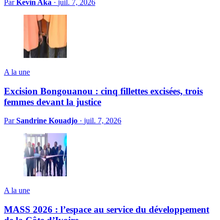
Par
Kevin Aka
·
juil. 7, 2026
A la une
Excision Bongouanou : cinq fillettes excisées, trois
femmes devant la justice
Par
Sandrine Kouadjo
·
juil. 7, 2026
A la une
MASS 2026 : l’espace au service du développement