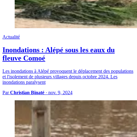
Actualité
Inondations : Alépé sous les eaux du
fleuve Comoé
Les inondations à Alépé provoquent le déplacement des populations
et l'isolement de plusieurs villages depuis octobre 2024. Les
inondations paralysent
Par
Christian Binaté
·
nov. 9, 2024