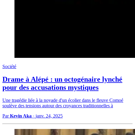
Société
Drame à Alépé : un octogénaire lynché
pour des accusations mystiques
Une tragédie liée à la noyade d'un écolier dans le fleuve Comoé
soulève des tensions autour des croyances traditionnelles à
Par
Kevin Aka
·
janv. 24, 2025