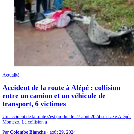
Actualité
Accident de la route à Alépé : collision
entre un camion et un véhicule de
transport, 6 victimes
Un accident de la route s'est produit le 27 août 2024 sur l'axe Alépé-
Montezo. La collision a
Par
Colombe Blanche
·
août 29, 2024