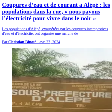
Coupures d’eau et de courant à Alépé : les
populations dans la rue, « nous payons
l’électricité pour vivre dans le noir »
Les populations d'Alépé, exaspérées par les coupures intempestives
d'eau et d'électricité, ont organisé une marche de
Par
Christian Binaté
·
avr. 23, 2024