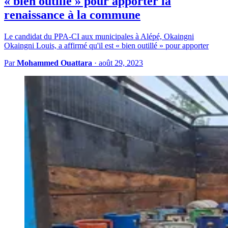
« bien outillé » pour apporter la
renaissance à la commune
Le candidat du PPA-CI aux municipales à Alépé, Okaingni
Okaingni Louis, a affirmé qu'il est « bien outillé » pour apporter
Par
Mohammed Ouattara
·
août 29, 2023