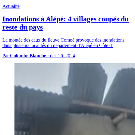
Actualité
Inondations à Alépé: 4 villages coupés du
reste du pays
La montée des eaux du fleuve Comoé provoque des inondations
dans plusieurs localités du département d'Alépé en Côte d'
Par
Colombe Blanche
·
oct. 26, 2024