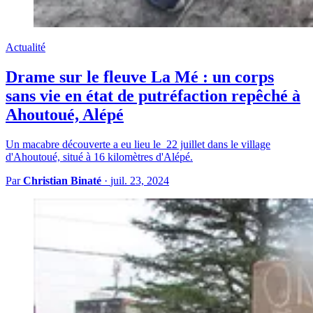
Actualité
Drame sur le fleuve La Mé : un corps
sans vie en état de putréfaction repêché à
Ahoutoué, Alépé
Un macabre découverte a eu lieu le 22 juillet dans le village
d'Ahoutoué, situé à 16 kilomètres d'Alépé.
Par
Christian Binaté
·
juil. 23, 2024