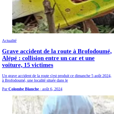
Actualité
Grave accident de la route à Brofodoumé,
Alépé : collision entre un car et une
voiture, 15 victimes
Un grave accident de la route s'est produit ce dimanche 5 août 2024,
à Brofodoumé, une localité située dans le
Par
Colombe Blanche
·
août 6, 2024