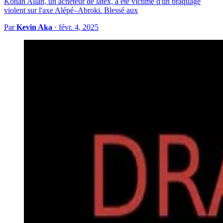
Konan Allah, un acheteur de latex, a été victime d'un braquage
violent sur l'axe Alépé–Abroki. Blessé aux
Par
Kevin Aka
·
févr. 4, 2025