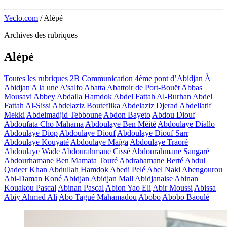
Yeclo.com
/
Alépé
Archives des rubriques
Alépé
Toutes les rubriques
2B Communication
4ème pont d’Abidjan
À
Abidjan
A la une
A'salfo
Abatta
Abattoir de Port-Bouët
Abbas
Mousavi
Abbey
Abdalla Hamdok
Abdel Fattah Al-Burhan
Abdel
Fattah Al-Sissi
Abdelaziz Bouteflika
Abdelaziz Djerad
Abdellatif
Mekki
Abdelmadjid Tebboune
Abdon Bayeto
Abdou Diouf
Abdoufata Cho Mahama
Abdoulaye Ben Méité
Abdoulaye Diallo
Abdoulaye Diop
Abdoulaye Diouf
Abdoulaye Diouf Sarr
Abdoulaye Kouyaté
Abdoulaye Maïga
Abdoulaye Traoré
Abdoulaye Wade
Abdourahmane Cissé
Abdourahmane Sangaré
Abdourhamane Ben Mamata Touré
Abdrahamane Berté
Abdul
Qadeer Khan
Abdullah Hamdok
Abedi Pelé
Abel Naki
Abengourou
Abi-Daman Koné
Abidjan
Abidjan Mall
Abidjanaise
Abinan
Kouakou Pascal
Abinan Pascal
Abion Yao Eli
Abir Moussi
Abissa
Abiy Ahmed Ali
Abo Tagué Mahamadou
Abobo
Abobo Baoulé