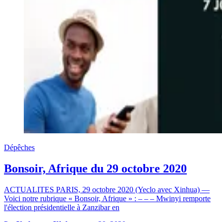
Dépêches
Bonsoir, Afrique du 29 octobre 2020
ACTUALITES PARIS, 29 octobre 2020 (Yeclo avec Xinhua) —
Voici notre rubrique « Bonsoir, Afrique » : – – – Mwinyi remporte
l'élection présidentielle à Zanzibar en