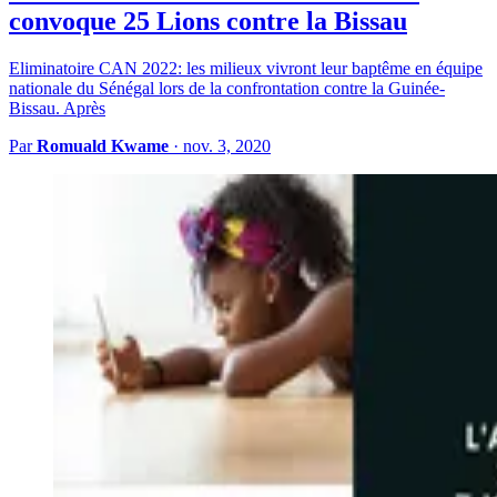
convoque 25 Lions contre la Bissau
Eliminatoire CAN 2022: les milieux vivront leur baptême en équipe
nationale du Sénégal lors de la confrontation contre la Guinée-
Bissau. Après
Par
Romuald Kwame
·
nov. 3, 2020