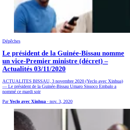
Dépêches
Le président de la Guinée-Bissau nomme
un vice-Premier ministre (décret) –
Actualités 03/11/2020
ACTUALITES BISSAU, 3 novembre 2020 (Yeclo avec Xinhua)
— Le président de la Guinée-Bissau Umaro Sissoco Embalo a
nommé ce mardi soir
Par
Yeclo avec Xinhua
·
nov. 3, 2020