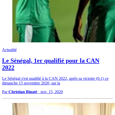
Actualité
Le Sénégal, 1er qualifié pour la CAN
2022
Le Sénégal s'est qualifié à la CAN 2022, après sa victoire (0-1) ce
dimanche 15 novembre 2020, sur la
Par
Christian Binaté
·
nov. 15, 2020