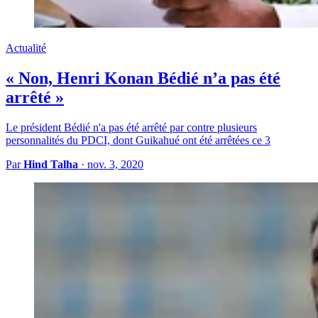
Actualité
« Non, Henri Konan Bédié n’a pas été
arrêté »
Le président Bédié n'a pas été arrêté par contre plusieurs
personnalités du PDCI, dont Guikahué ont été arrêtées ce 3
Par
Hind Talha
·
nov. 3, 2020