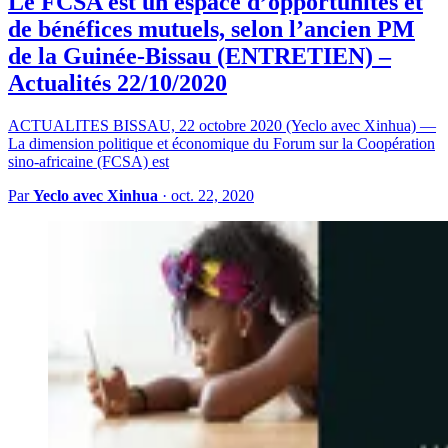
Le FCSA est un espace d’opportunités et
de bénéfices mutuels, selon l’ancien PM
de la Guinée-Bissau (ENTRETIEN) –
Actualités 22/10/2020
ACTUALITES BISSAU, 22 octobre 2020 (Yeclo avec Xinhua) —
La dimension politique et économique du Forum sur la Coopération
sino-africaine (FCSA) est
Par
Yeclo avec Xinhua
·
oct. 22, 2020