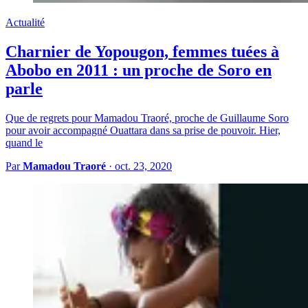
Actualité
Charnier de Yopougon, femmes tuées à
Abobo en 2011 : un proche de Soro en
parle
Que de regrets pour Mamadou Traoré, proche de Guillaume Soro
pour avoir accompagné Ouattara dans sa prise de pouvoir. Hier,
quand le
Par
Mamadou Traoré
·
oct. 23, 2020