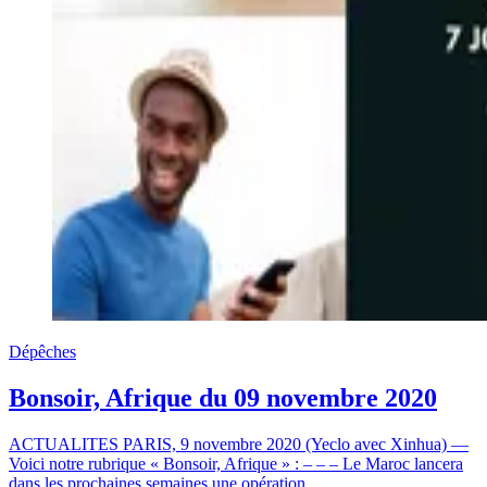
Dépêches
Bonsoir, Afrique du 09 novembre 2020
ACTUALITES PARIS, 9 novembre 2020 (Yeclo avec Xinhua) —
Voici notre rubrique « Bonsoir, Afrique » : – – – Le Maroc lancera
dans les prochaines semaines une opération