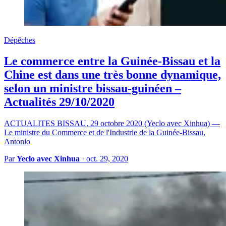
Dépêches
Le commerce entre la Guinée-Bissau et la
Chine est dans une très bonne dynamique,
selon un ministre bissau-guinéen –
Actualités 29/10/2020
ACTUALITES BISSAU, 29 octobre 2020 (Yeclo avec Xinhua) —
Le ministre du Commerce et de l'Industrie de la Guinée-Bissau,
Antonio
Par
Yeclo avec Xinhua
·
oct. 29, 2020