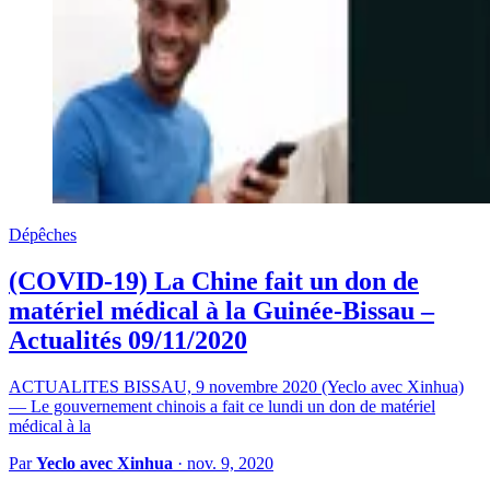
Dépêches
(COVID-19) La Chine fait un don de
matériel médical à la Guinée-Bissau –
Actualités 09/11/2020
ACTUALITES BISSAU, 9 novembre 2020 (Yeclo avec Xinhua)
— Le gouvernement chinois a fait ce lundi un don de matériel
médical à la
Par
Yeclo avec Xinhua
·
nov. 9, 2020