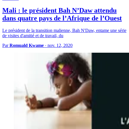
Mali : le président Bah N’Daw attendu
dans quatre pays de l’Afrique de l’Ouest
Le président de la transition malienne, Bah N'Daw, entame une série
de visites d'amitié et de travail, du
Par
Romuald Kwame
·
nov. 12, 2020