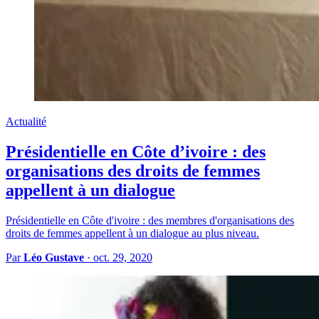
Actualité
Présidentielle en Côte d’ivoire : des
organisations des droits de femmes
appellent à un dialogue
Présidentielle en Côte d'ivoire : des membres d'organisations des
droits de femmes appellent à un dialogue au plus niveau.
Par
Léo Gustave
·
oct. 29, 2020