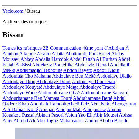
Yeclo.com
/
Bissau
Archives des rubriques
Bissau
Toutes les rubriques
2B Communication
4ème pont d’Abidjan
À
Abidjan
A la une
A'salfo
Abatta
Abattoir de Port-Bouët
Abbas
Mousavi
Abbey
Abdalla Hamdok
Abdel Fattah Al-Burhan
Abdel
Fattah Al-Sissi
Abdelaziz Bouteflika
Abdelaziz Djerad
Abdellatif
Mekki
Abdelmadjid Tebboune
Abdon Bayeto
Abdou Diouf
Abdoufata Cho Mahama
Abdoulaye Ben Méité
Abdoulaye Diallo
Abdoulaye Diop
Abdoulaye Diouf
Abdoulaye Diouf Sarr
Abdoulaye Kouyaté
Abdoulaye Maïga
Abdoulaye Traoré
Abdoulaye Wade
Abdourahmane Cissé
Abdourahmane Sangaré
Abdourhamane Ben Mamata Touré
Abdrahamane Berté
Abdul
Qadeer Khan
Abdullah Hamdok
Abedi Pelé
Abel Naki
Abengourou
Abi-Daman Koné
Abidjan
Abidjan Mall
Abidjanaise
Abinan
Kouakou Pascal
Abinan Pascal
Abion Yao Eli
Abir Moussi
Abissa
Abiy Ahmed Ali
Abo Tagué Mahamadou
Abobo
Abobo Baoulé