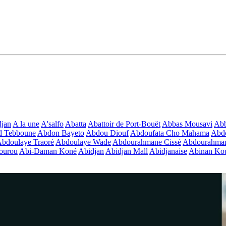
jan
A la une
A'salfo
Abatta
Abattoir de Port-Bouët
Abbas Mousavi
Ab
d Tebboune
Abdon Bayeto
Abdou Diouf
Abdoufata Cho Mahama
Abdo
bdoulaye Traoré
Abdoulaye Wade
Abdourahmane Cissé
Abdourahman
ourou
Abi-Daman Koné
Abidjan
Abidjan Mall
Abidjanaise
Abinan Kou