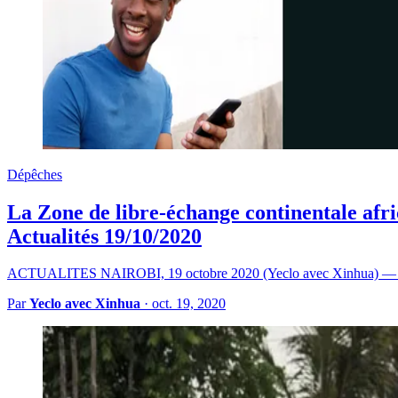
Dépêches
La Zone de libre-échange continentale afr
Actualités 19/10/2020
ACTUALITES NAIROBI, 19 octobre 2020 (Yeclo avec Xinhua) — La Zo
Par
Yeclo avec Xinhua
·
oct. 19, 2020