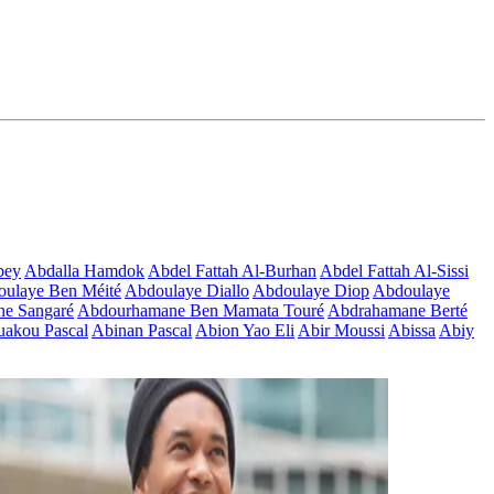
bey
Abdalla Hamdok
Abdel Fattah Al-Burhan
Abdel Fattah Al-Sissi
ulaye Ben Méité
Abdoulaye Diallo
Abdoulaye Diop
Abdoulaye
e Sangaré
Abdourhamane Ben Mamata Touré
Abdrahamane Berté
akou Pascal
Abinan Pascal
Abion Yao Eli
Abir Moussi
Abissa
Abiy