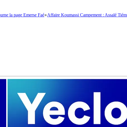
 page Emerse Faé
●
Affaire Koumassi Campement : Assalé Tiémoko et Sté