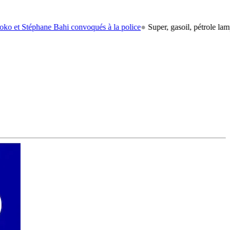
phane Bahi convoqués à la police
●
Super, gasoil, pétrole lampant: le 