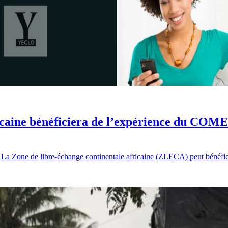
icaine bénéficiera de l’expérience du COM
ne de libre-échange continentale africaine (ZLECA) peut bénéficie