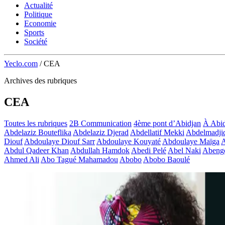
Actualité
Politique
Economie
Sports
Société
Yeclo.com
/
CEA
Archives des rubriques
CEA
Toutes les rubriques
2B Communication
4ème pont d’Abidjan
À Abid
Abdelaziz Bouteflika
Abdelaziz Djerad
Abdellatif Mekki
Abdelmadji
Diouf
Abdoulaye Diouf Sarr
Abdoulaye Kouyaté
Abdoulaye Maïga
A
Abdul Qadeer Khan
Abdullah Hamdok
Abedi Pelé
Abel Naki
Abeng
Ahmed Ali
Abo Tagué Mahamadou
Abobo
Abobo Baoulé