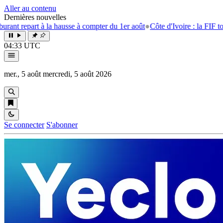
Aller au contenu
Dernières nouvelles
epart à la hausse à compter du 1er août
●
Côte d'Ivoire : la FIF tourne la
04:33 UTC
mer., 5 août
mercredi, 5 août 2026
Se connecter
S'abonner