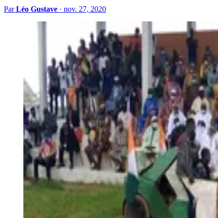
Par
Léo Gustave
·
nov. 27, 2020