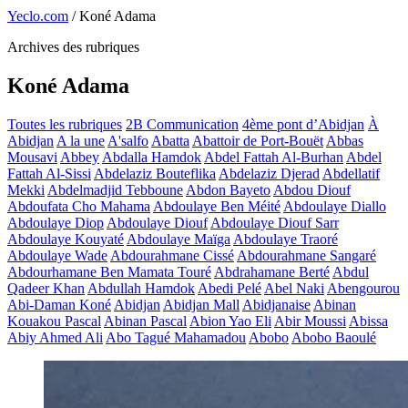
Yeclo.com
/
Koné Adama
Archives des rubriques
Koné Adama
Toutes les rubriques
2B Communication
4ème pont d’Abidjan
À
Abidjan
A la une
A'salfo
Abatta
Abattoir de Port-Bouët
Abbas
Mousavi
Abbey
Abdalla Hamdok
Abdel Fattah Al-Burhan
Abdel
Fattah Al-Sissi
Abdelaziz Bouteflika
Abdelaziz Djerad
Abdellatif
Mekki
Abdelmadjid Tebboune
Abdon Bayeto
Abdou Diouf
Abdoufata Cho Mahama
Abdoulaye Ben Méité
Abdoulaye Diallo
Abdoulaye Diop
Abdoulaye Diouf
Abdoulaye Diouf Sarr
Abdoulaye Kouyaté
Abdoulaye Maïga
Abdoulaye Traoré
Abdoulaye Wade
Abdourahmane Cissé
Abdourahmane Sangaré
Abdourhamane Ben Mamata Touré
Abdrahamane Berté
Abdul
Qadeer Khan
Abdullah Hamdok
Abedi Pelé
Abel Naki
Abengourou
Abi-Daman Koné
Abidjan
Abidjan Mall
Abidjanaise
Abinan
Kouakou Pascal
Abinan Pascal
Abion Yao Eli
Abir Moussi
Abissa
Abiy Ahmed Ali
Abo Tagué Mahamadou
Abobo
Abobo Baoulé