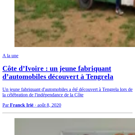
A la une
Côte d’Ivoire : un jeune fabriquant
d’automobiles découvert à Tengrela
Un jeune fabriquant d'automobiles a été découvert à Tengrela lors de
la célébration de l'indépendance de la Côte
Par
Franck Irié
·
août 8, 2020