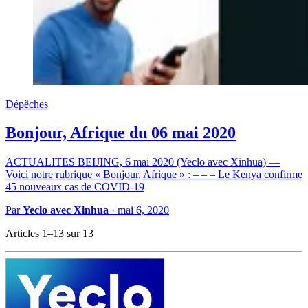
Dépêches
Bonjour, Afrique du 06 mai 2020
ACTUALITES BEIJING, 6 mai 2020 (Yeclo avec Xinhua) —
Voici notre rubrique « Bonjour, Afrique » : – – – Le Kenya confirme
45 nouveaux cas de COVID-19
Par
Yeclo avec Xinhua
·
mai 6, 2020
Articles 1–13 sur 13