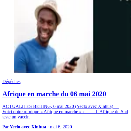
Dépêches
Afrique en marche du 06 mai 2020
ACTUALITES BEIJING, 6 mai 2020 (Yeclo avec Xinhua) —
Voici notre rubrique « Afrique en marche » : – – – L'Afrique du Sud
teste un vaccin
Par
Yeclo avec Xinhua
·
mai 6, 2020