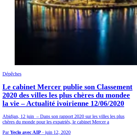
Dépêches
Le cabinet Mercer publie son Classement
2020 des villes les plus chères du mondee
la vie – Actualité ivoirienne 12/06/2020
Abidjan, 12 juin – Dans son rapport 2020 sur les villes les plus
chères du monde pour les expatriés, le cabinet Mercer a
Par
Yeclo avec AIP
·
juin 12, 2020