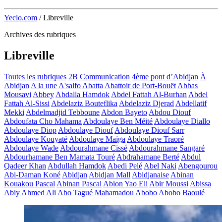
Yeclo.com
/
Libreville
Archives des rubriques
Libreville
Toutes les rubriques
2B Communication
4ème pont d’Abidjan
À
Abidjan
A la une
A'salfo
Abatta
Abattoir de Port-Bouët
Abbas
Mousavi
Abbey
Abdalla Hamdok
Abdel Fattah Al-Burhan
Abdel
Fattah Al-Sissi
Abdelaziz Bouteflika
Abdelaziz Djerad
Abdellatif
Mekki
Abdelmadjid Tebboune
Abdon Bayeto
Abdou Diouf
Abdoufata Cho Mahama
Abdoulaye Ben Méité
Abdoulaye Diallo
Abdoulaye Diop
Abdoulaye Diouf
Abdoulaye Diouf Sarr
Abdoulaye Kouyaté
Abdoulaye Maïga
Abdoulaye Traoré
Abdoulaye Wade
Abdourahmane Cissé
Abdourahmane Sangaré
Abdourhamane Ben Mamata Touré
Abdrahamane Berté
Abdul
Qadeer Khan
Abdullah Hamdok
Abedi Pelé
Abel Naki
Abengourou
Abi-Daman Koné
Abidjan
Abidjan Mall
Abidjanaise
Abinan
Kouakou Pascal
Abinan Pascal
Abion Yao Eli
Abir Moussi
Abissa
Abiy Ahmed Ali
Abo Tagué Mahamadou
Abobo
Abobo Baoulé