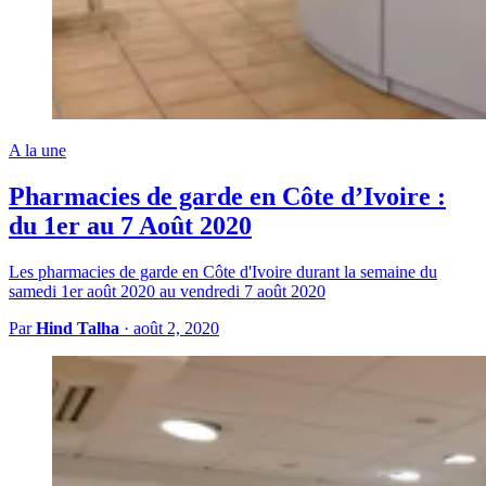
A la une
Pharmacies de garde en Côte d’Ivoire :
du 1er au 7 Août 2020
Les pharmacies de garde en Côte d'Ivoire durant la semaine du
samedi 1er août 2020 au vendredi 7 août 2020
Par
Hind Talha
·
août 2, 2020