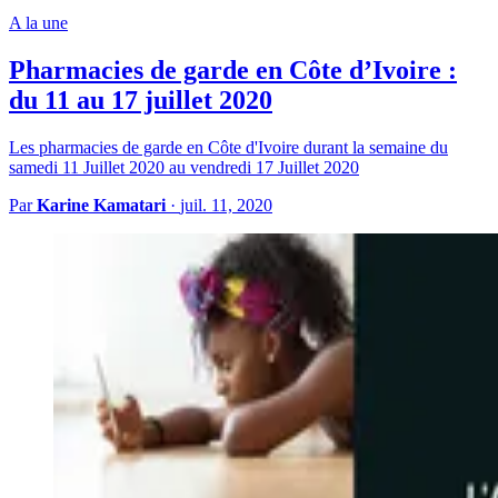
A la une
Pharmacies de garde en Côte d’Ivoire :
du 11 au 17 juillet 2020
Les pharmacies de garde en Côte d'Ivoire durant la semaine du
samedi 11 Juillet 2020 au vendredi 17 Juillet 2020
Par
Karine Kamatari
·
juil. 11, 2020