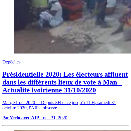
Dépêches
Présidentielle 2020: Les électeurs affluent
dans les différents lieux de vote à Man –
Actualité ivoirienne 31/10/2020
Man, 31 oct 2020 – Depuis 8H et ce jusqu'à 11 H, samedi 31
octobre 2020, l'AIP a observé
Par
Yeclo avec AIP
·
oct. 31, 2020