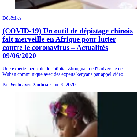
Dépêches
(COVID-19) Un outil de dépistage chinois
fait merveille en Afrique pour lutter
contre le coronavirus – Actualités
09/06/2020
Une experte médicale de l'hôpital Zhongnan de l'Université de
Wuhan communique avec des experts kenyans par appel vidéo,
Par
Yeclo avec Xinhua
·
juin 9, 2020