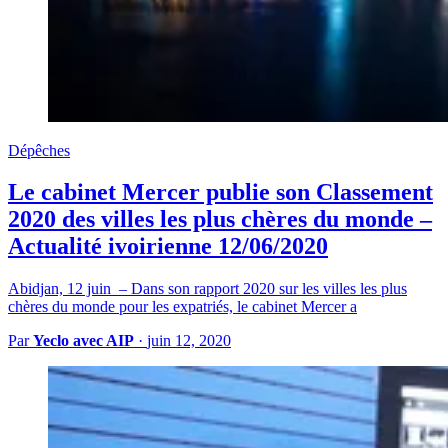
Dépêches
Le cabinet Mercer publie son Classement
2020 des villes les plus chères du monde –
Actualité ivoirienne 12/06/2020
Abidjan, 12 juin – Dans son rapport 2020 sur les villes les plus
chères du monde pour les expatriés, le cabinet Mercer a
Par
Yeclo avec AIP
·
juin 12, 2020