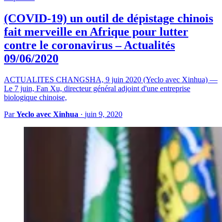
(COVID-19) un outil de dépistage chinois
fait merveille en Afrique pour lutter
contre le coronavirus – Actualités
09/06/2020
ACTUALITES CHANGSHA, 9 juin 2020 (Yeclo avec Xinhua) —
Le 7 juin, Fan Xu, directeur général adjoint d'une entreprise
biologique chinoise,
Par
Yeclo avec Xinhua
·
juin 9, 2020