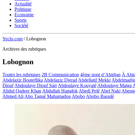
Actualité
Politique
Economie
Sports
Société
Yeclo.com
/
Lobognon
Archives des rubriques
Lobognon
Toutes les rubriques
2B Communication
4ème pont d’Abidjan
À Abid
Abdelaziz Bouteflika
Abdelaziz Djerad
Abdellatif Mekki
Abdelmadji
Diouf
Abdoulaye Diouf Sarr
Abdoulaye Kouyaté
Abdoulaye Maïga
A
Abdul Qadeer Khan
Abdullah Hamdok
Abedi Pelé
Abel Naki
Abeng
Ahmed Ali
Abo Tagué Mahamadou
Abobo
Abobo Baoulé