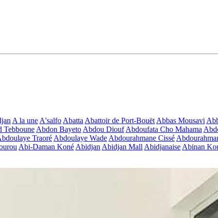
jan
A la une
A'salfo
Abatta
Abattoir de Port-Bouët
Abbas Mousavi
Ab
d Tebboune
Abdon Bayeto
Abdou Diouf
Abdoufata Cho Mahama
Abdo
bdoulaye Traoré
Abdoulaye Wade
Abdourahmane Cissé
Abdourahman
ourou
Abi-Daman Koné
Abidjan
Abidjan Mall
Abidjanaise
Abinan Kou