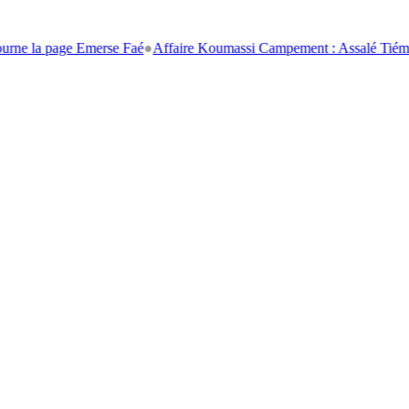
age Emerse Faé
●
Affaire Koumassi Campement : Assalé Tiémoko et Stéph