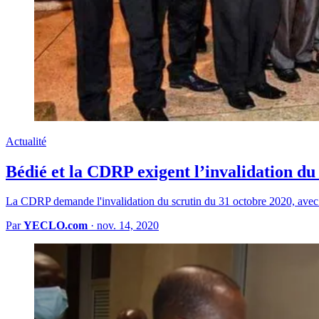
Actualité
Bédié et la CDRP exigent l’invalidation du
La CDRP demande l'invalidation du scrutin du 31 octobre 2020, ave
Par
YECLO.com
·
nov. 14, 2020