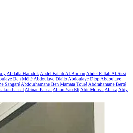
bey
Abdalla Hamdok
Abdel Fattah Al-Burhan
Abdel Fattah Al-Sissi
ulaye Ben Méité
Abdoulaye Diallo
Abdoulaye Diop
Abdoulaye
e Sangaré
Abdourhamane Ben Mamata Touré
Abdrahamane Berté
akou Pascal
Abinan Pascal
Abion Yao Eli
Abir Moussi
Abissa
Abiy