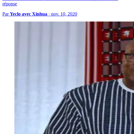
réponse
Par
Yeclo avec Xinhua
·
nov. 10, 2020