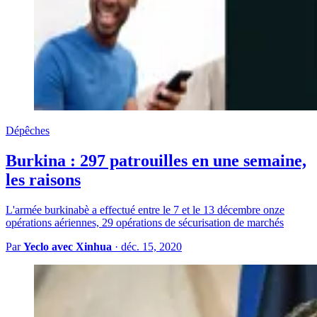
Dépêches
Burkina : 297 patrouilles en une semaine,
les raisons
L'armée burkinabè a effectué entre le 7 et le 13 décembre onze
opérations aériennes, 29 opérations de sécurisation de marchés
Par
Yeclo avec Xinhua
·
déc. 15, 2020