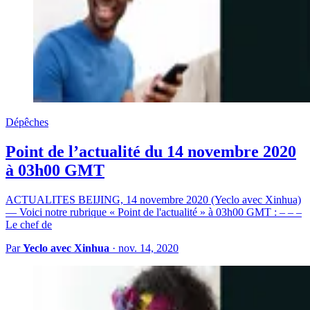
Dépêches
Point de l’actualité du 14 novembre 2020
à 03h00 GMT
ACTUALITES BEIJING, 14 novembre 2020 (Yeclo avec Xinhua)
— Voici notre rubrique « Point de l'actualité » à 03h00 GMT : – – –
Le chef de
Par
Yeclo avec Xinhua
·
nov. 14, 2020