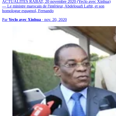
ACTUALITES RABAT, 20 novembre 2020 (Yeclo avec Xinhua)
— Le ministre marocain de l'intérieur, Abdelouafi Laftit, et son
homologue espagnol, Fernando
Par
Yeclo avec Xinhua
·
nov. 20, 2020