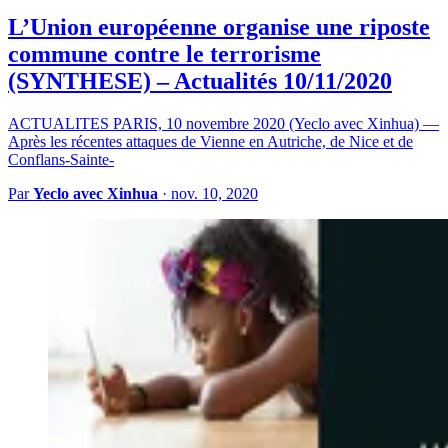
L’Union européenne organise une riposte
commune contre le terrorisme
(SYNTHESE) – Actualités 10/11/2020
ACTUALITES PARIS, 10 novembre 2020 (Yeclo avec Xinhua) —
Après les récentes attaques de Vienne en Autriche, de Nice et de
Conflans-Sainte-
Par
Yeclo avec Xinhua
·
nov. 10, 2020