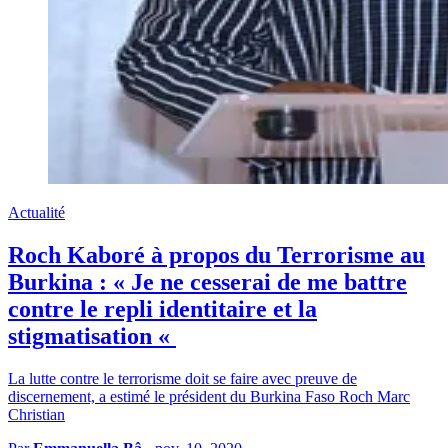
Actualité
Roch Kaboré à propos du Terrorisme au
Burkina : « Je ne cesserai de me battre
contre le repli identitaire et la
stigmatisation «
La lutte contre le terrorisme doit se faire avec preuve de
discernement, a estimé le président du Burkina Faso Roch Marc
Christian