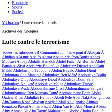
Economie
Sports
Société
Yeclo.com
/
Lutte contre le terrorisme
Archives des rubriques
Lutte contre le terrorisme
Toutes les rubriques
2B Communication
4ème pont d’Abidjan
À
Abidjan
A la une
A'salfo
Abatta
Abattoir de Port-Bouët
Abbas
Mousavi
Abbey
Abdalla Hamdok
Abdel Fattah Al-Burhan
Abdel
Fattah Al-Sissi
Abdelaziz Bouteflika
Abdelaziz Djerad
Abdellatif
Mekki
Abdelmadjid Tebboune
Abdon Bayeto
Abdou Diouf
Abdoufata Cho Mahama
Abdoulaye Ben Méité
Abdoulaye Diallo
Abdoulaye Diop
Abdoulaye Diouf
Abdoulaye Diouf Sarr
Abdoulaye Kouyaté
Abdoulaye Maïga
Abdoulaye Traoré
Abdoulaye Wade
Abdourahmane Cissé
Abdourahmane Sangaré
Abdourhamane Ben Mamata Touré
Abdrahamane Berté
Abdul
Qadeer Khan
Abdullah Hamdok
Abedi Pelé
Abel Naki
Abengourou
Abi-Daman Koné
Abidjan
Abidjan Mall
Abidjanaise
Abinan
Kouakou Pascal
Abinan Pascal
Abion Yao Eli
Abir Moussi
Abissa
Abiy Ahmed Ali
Abo Tagué Mahamadou
Abobo
Abobo Baoulé