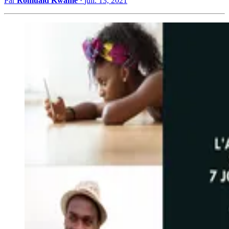
Par
Romuald Kwame
·
juil. 13, 2021