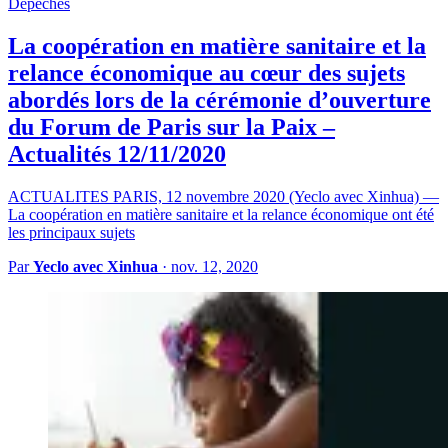
Dépêches
La coopération en matière sanitaire et la
relance économique au cœur des sujets
abordés lors de la cérémonie d’ouverture
du Forum de Paris sur la Paix –
Actualités 12/11/2020
ACTUALITES PARIS, 12 novembre 2020 (Yeclo avec Xinhua) —
La coopération en matière sanitaire et la relance économique ont été
les principaux sujets
Par
Yeclo avec Xinhua
·
nov. 12, 2020