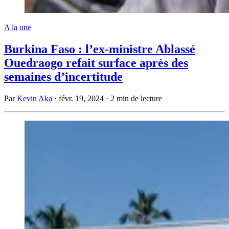
A la une
Burkina Faso : l’ex-ministre Ablassé
Ouedraogo refait surface après des
semaines d’incertitude
Par
Kevin Aka
·
févr. 19, 2024
·
2 min de lecture