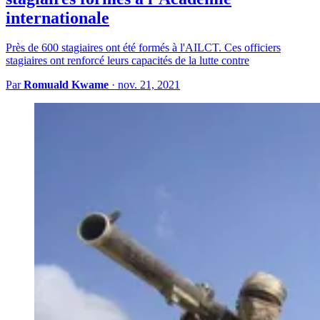
internationale
Près de 600 stagiaires ont été formés à l'AILCT. Ces officiers
stagiaires ont renforcé leurs capacités de la lutte contre
Par
Romuald Kwame
·
nov. 21, 2021