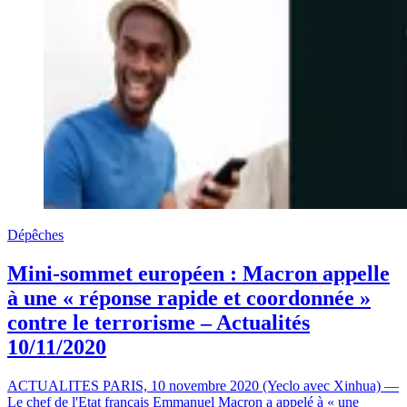
Dépêches
Mini-sommet européen : Macron appelle
à une « réponse rapide et coordonnée »
contre le terrorisme – Actualités
10/11/2020
ACTUALITES PARIS, 10 novembre 2020 (Yeclo avec Xinhua) —
Le chef de l'Etat français Emmanuel Macron a appelé à « une