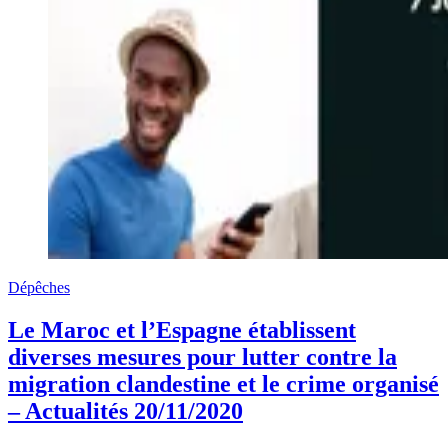
Dépêches
Le Maroc et l’Espagne établissent
diverses mesures pour lutter contre la
migration clandestine et le crime organisé
– Actualités 20/11/2020