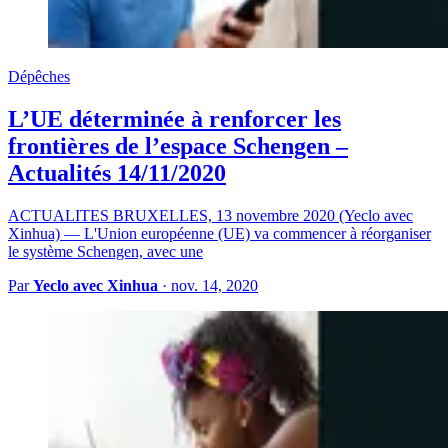
Dépêches
L’UE déterminée à renforcer les
frontières de l’espace Schengen –
Actualités 14/11/2020
ACTUALITES BRUXELLES, 13 novembre 2020 (Yeclo avec
Xinhua) — L'Union européenne (UE) va commencer à réorganiser
le système Schengen, avec une
Par
Yeclo avec Xinhua
·
nov. 14, 2020