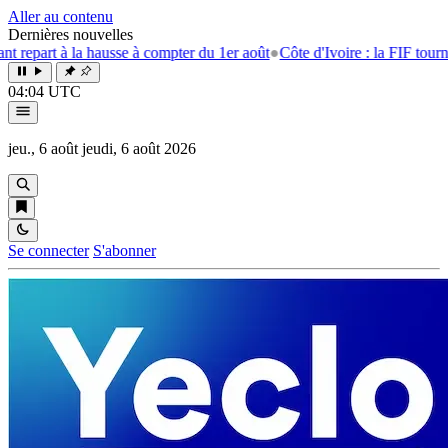
Aller au contenu
Dernières nouvelles
 la hausse à compter du 1er août
●
Côte d'Ivoire : la FIF tourne la page 
04:04 UTC
jeu., 6 août
jeudi, 6 août 2026
Se connecter
S'abonner