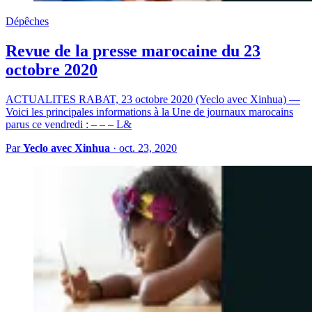
Dépêches
Revue de la presse marocaine du 23
octobre 2020
ACTUALITES RABAT, 23 octobre 2020 (Yeclo avec Xinhua) —
Voici les principales informations à la Une de journaux marocains
parus ce vendredi : – – – L&
Par
Yeclo avec Xinhua
·
oct. 23, 2020