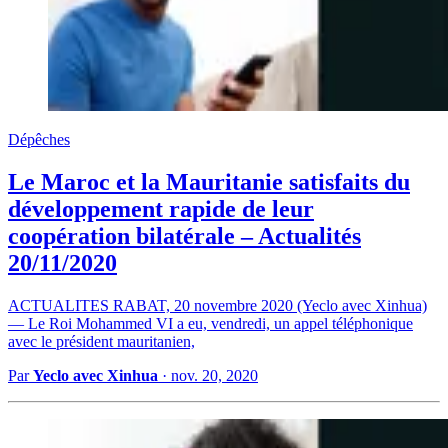
Dépêches
Le Maroc et la Mauritanie satisfaits du
développement rapide de leur
coopération bilatérale – Actualités
20/11/2020
ACTUALITES RABAT, 20 novembre 2020 (Yeclo avec Xinhua)
— Le Roi Mohammed VI a eu, vendredi, un appel téléphonique
avec le président mauritanien,
Par
Yeclo avec Xinhua
·
nov. 20, 2020