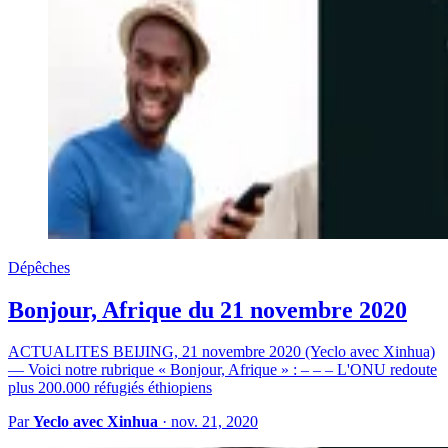
Dépêches
Bonjour, Afrique du 21 novembre 2020
ACTUALITES BEIJING, 21 novembre 2020 (Yeclo avec Xinhua)
— Voici notre rubrique « Bonjour, Afrique » : – – – L'ONU redoute
plus 200.000 réfugiés éthiopiens
Par
Yeclo avec Xinhua
·
nov. 21, 2020