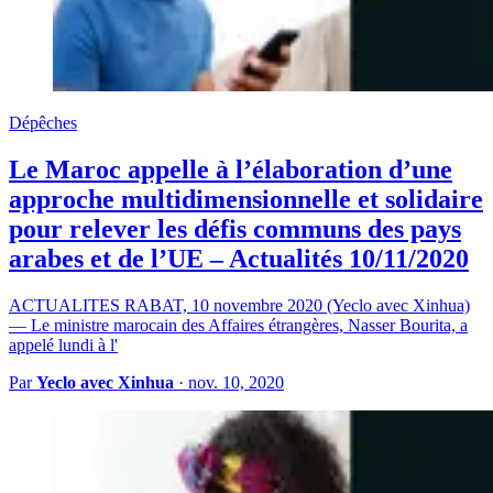
Dépêches
Le Maroc appelle à l’élaboration d’une
approche multidimensionnelle et solidaire
pour relever les défis communs des pays
arabes et de l’UE – Actualités 10/11/2020
ACTUALITES RABAT, 10 novembre 2020 (Yeclo avec Xinhua)
— Le ministre marocain des Affaires étrangères, Nasser Bourita, a
appelé lundi à l'
Par
Yeclo avec Xinhua
·
nov. 10, 2020