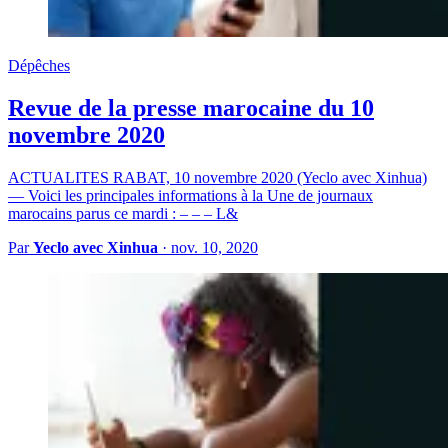
Dépêches
Revue de la presse marocaine du 10
novembre 2020
ACTUALITES RABAT, 10 novembre 2020 (Yeclo avec Xinhua)
— Voici les principales informations à la Une de journaux
marocains parus ce mardi : – – – L&
Par
Yeclo avec Xinhua
·
nov. 10, 2020