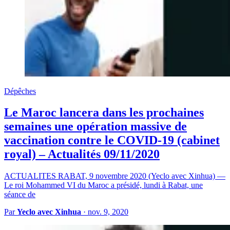
Dépêches
Le Maroc lancera dans les prochaines
semaines une opération massive de
vaccination contre le COVID-19 (cabinet
royal) – Actualités 09/11/2020
ACTUALITES RABAT, 9 novembre 2020 (Yeclo avec Xinhua) —
Le roi Mohammed VI du Maroc a présidé, lundi à Rabat, une
séance de
Par
Yeclo avec Xinhua
·
nov. 9, 2020