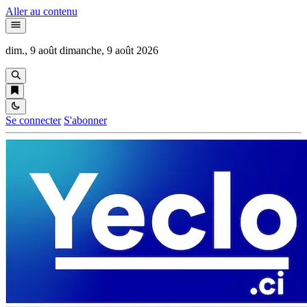
Aller au contenu
dim., 9 août
dimanche, 9 août 2026
Se connecter
S'abonner