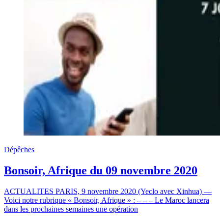
Dépêches
Bonsoir, Afrique du 09 novembre 2020
ACTUALITES PARIS, 9 novembre 2020 (Yeclo avec Xinhua) —
Voici notre rubrique « Bonsoir, Afrique » : – – – Le Maroc lancera
dans les prochaines semaines une opération