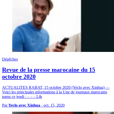
Dépêches
Revue de la presse marocaine du 15
octobre 2020
ACTUALITES RABAT, 15 octobre 2020 (Yeclo avec Xinhua) —
Voici les principales informations à la Une de journaux marocains
parus ce jeudi : – – – L&
Par
Yeclo avec Xinhua
·
oct. 15, 2020