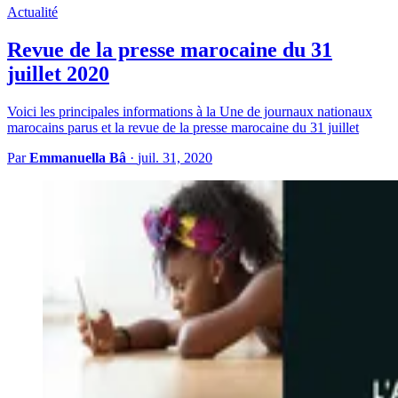
Actualité
Revue de la presse marocaine du 31
juillet 2020
Voici les principales informations à la Une de journaux nationaux
marocains parus et la revue de la presse marocaine du 31 juillet
Par
Emmanuella Bâ
·
juil. 31, 2020