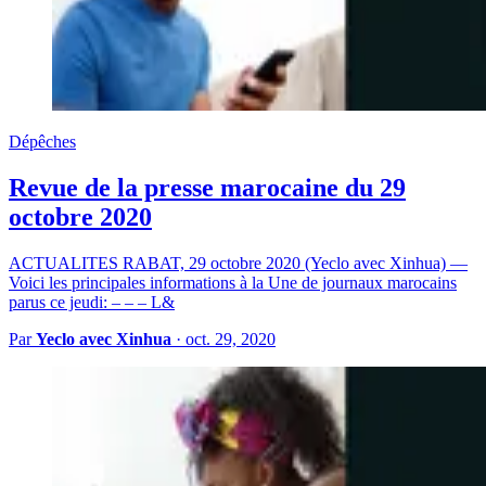
Dépêches
Revue de la presse marocaine du 29
octobre 2020
ACTUALITES RABAT, 29 octobre 2020 (Yeclo avec Xinhua) —
Voici les principales informations à la Une de journaux marocains
parus ce jeudi: – – – L&
Par
Yeclo avec Xinhua
·
oct. 29, 2020