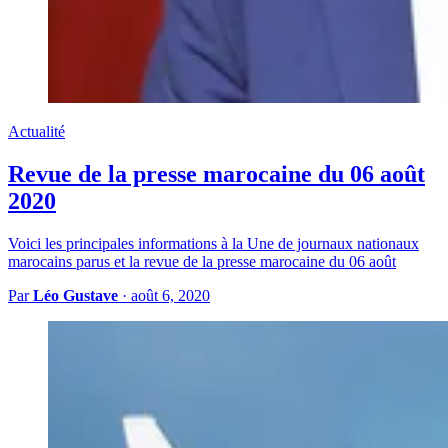
Actualité
Revue de la presse marocaine du 06 août
2020
Voici les principales informations à la Une de journaux nationaux
marocains parus et la revue de la presse marocaine du 06 août
Par
Léo Gustave
·
août 6, 2020