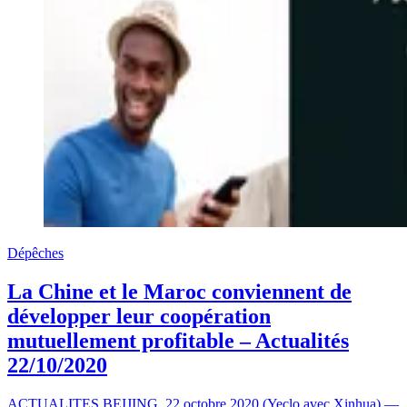
Dépêches
La Chine et le Maroc conviennent de
développer leur coopération
mutuellement profitable – Actualités
22/10/2020
ACTUALITES BEIJING, 22 octobre 2020 (Yeclo avec Xinhua) —