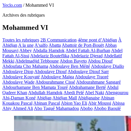
Yeclo.com
/
Mohammed VI
Archives des rubriques
Mohammed VI
Toutes les rubriques
2B Communication
4ème pont d’Abidjan
À
Abidjan
A la une
A'salfo
Abatta
Abattoir de Port-Bouët
Abbas
Mousavi
Abbey
Abdalla Hamdok
Abdel Fattah Al-Burhan
Abdel
Fattah Al-Sissi
Abdelaziz Bouteflika
Abdelaziz Djerad
Abdellatif
Mekki
Abdelmadjid Tebboune
Abdon Bayeto
Abdou Diouf
Abdoufata Cho Mahama
Abdoulaye Ben Méité
Abdoulaye Diallo
Abdoulaye Diop
Abdoulaye Diouf
Abdoulaye Diouf Sarr
Abdoulaye Kouyaté
Abdoulaye Maïga
Abdoulaye Traoré
Abdoulaye Wade
Abdourahmane Cissé
Abdourahmane Sangaré
Abdourhamane Ben Mamata Touré
Abdrahamane Berté
Abdul
Qadeer Khan
Abdullah Hamdok
Abedi Pelé
Abel Naki
Abengourou
Abi-Daman Koné
Abidjan
Abidjan Mall
Abidjanaise
Abinan
Kouakou Pascal
Abinan Pascal
Abion Yao Eli
Abir Moussi
Abissa
Abiy Ahmed Ali
Abo Tagué Mahamadou
Abobo
Abobo Baoulé