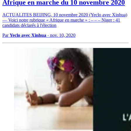
Afrique en marche du 10 novembre 2020
ACTUALITES BEIJING, 10 novembre 2020 (Yeclo avec Xinhua)
— Voici notre rubrique « Afrique en marche » : – – – Niger : 41
candidats déclarés à l'élection
Par
Yeclo avec Xinhua
·
nov. 10, 2020