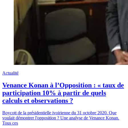
Actualité
Venance Konan à l’Opposition : « taux de
participation 10% à partir de quels
calculs et observations ?
Boycott de la présidentielle ivoirienne du 31 octobre 2020. Que
voulait démontrer l'opposition ? Une analyse de Venance Konan.
Tous ces