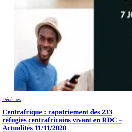
Dépêches
Centrafrique : rapatriement des 233
réfugiés centrafricains vivant en RDC –
Actualités 11/11/2020