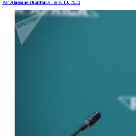
Par
Alassane Ouatttara
·
nov. 10, 2020