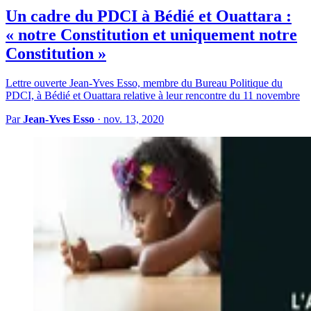
Un cadre du PDCI à Bédié et Ouattara :
« notre Constitution et uniquement notre
Constitution »
Lettre ouverte Jean-Yves Esso, membre du Bureau Politique du
PDCI, à Bédié et Ouattara relative à leur rencontre du 11 novembre
Par
Jean-Yves Esso
·
nov. 13, 2020