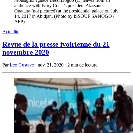
Monsignor Ignace Bessi Dogbo (C) leaves from an
audience with Ivory Coast’s president Alassane
Ouattara (not pictured) at the presidential palace on July
14, 2017 in Abidjan. (Photo by ISSOUF SANOGO /
AFP)
Actualité
Revue de la presse ivoirienne du 21
novembre 2020
Par
Léo Gustave
·
nov. 21, 2020
·
2 min de lecture