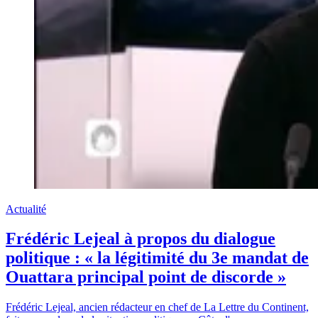
Actualité
Frédéric Lejeal à propos du dialogue
politique : « la légitimité du 3e mandat de
Ouattara principal point de discorde »
Frédéric Lejeal, ancien rédacteur en chef de La Lettre du Continent,