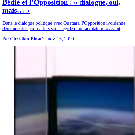
Bédié et l’Opposition : « dialogue, oui,
mais… »
Dans le dialogue politique avec Ouattara, l'Opposition ivoirienne
demande des pourparlers sous l'égide d'un facilitateur. « Avant
Par
Christian Binaté
·
nov. 16, 2020