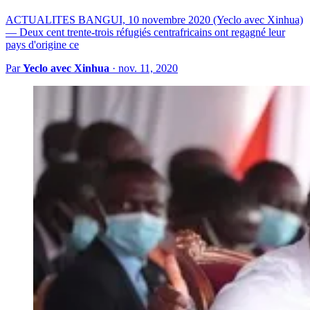
ACTUALITES BANGUI, 10 novembre 2020 (Yeclo avec Xinhua)
— Deux cent trente-trois réfugiés centrafricains ont regagné leur
pays d'origine ce
Par
Yeclo avec Xinhua
·
nov. 11, 2020