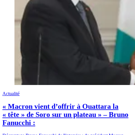
Actualité
« Macron vient d’offrir à Ouattara la
« tête » de Soro sur un plateau » – Bruno
Fanucchi :