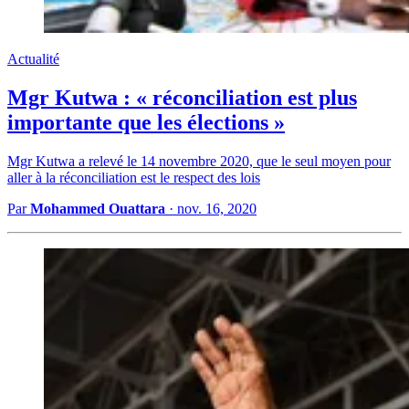
Actualité
Mgr Kutwa : « réconciliation est plus
importante que les élections »
Mgr Kutwa a relevé le 14 novembre 2020, que le seul moyen pour
aller à la réconciliation est le respect des lois
Par
Mohammed Ouattara
·
nov. 16, 2020