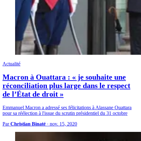
Actualité
Macron à Ouattara : « je souhaite une
réconciliation plus large dans le respect
de l’État de droit »
Emmanuel Macron a adressé ses félicitations à Alassane Ouattara
pour sa réélection à l'issue du scrutin présidentiel du 31 octobre
Par
Christian Binaté
·
nov. 15, 2020