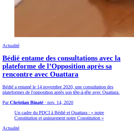
Actualité
Bédié entame des consultations avec la
plateforme de l’Opposition après sa
rencontre avec Ouattara
Bédié a entamé le 14 novembre 2020, une consultation des
plateformes de l'opposition après son tête-à-tête avec Ouattara.
Par
Christian Binaté
·
nov. 14, 2020
Un cadre du PDCI à Bédié et Ouattara : « notre
Constitution et uniquement notre Constitution »
Actualité