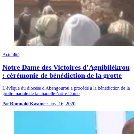
Actualité
Notre Dame des Victoires d’Agnibilékrou
: cérémonie de bénédiction de la grotte
L'évêque du diocèse d'Abengourou a procédé à la bénédiction de la
grotte mariale de la chapelle Notre Dame
Par
Romuald Kwame
·
nov. 16, 2020