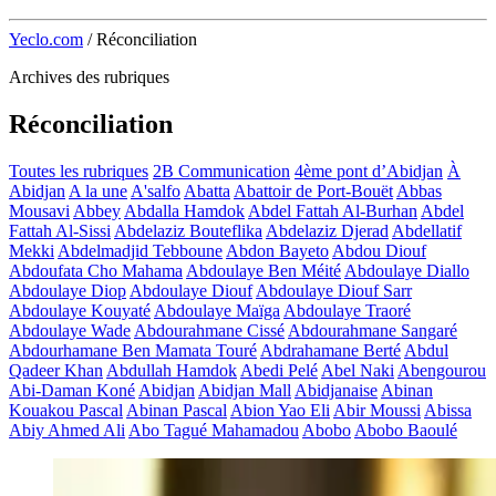
Yeclo.com
/
Réconciliation
Archives des rubriques
Réconciliation
Toutes les rubriques
2B Communication
4ème pont d’Abidjan
À
Abidjan
A la une
A'salfo
Abatta
Abattoir de Port-Bouët
Abbas
Mousavi
Abbey
Abdalla Hamdok
Abdel Fattah Al-Burhan
Abdel
Fattah Al-Sissi
Abdelaziz Bouteflika
Abdelaziz Djerad
Abdellatif
Mekki
Abdelmadjid Tebboune
Abdon Bayeto
Abdou Diouf
Abdoufata Cho Mahama
Abdoulaye Ben Méité
Abdoulaye Diallo
Abdoulaye Diop
Abdoulaye Diouf
Abdoulaye Diouf Sarr
Abdoulaye Kouyaté
Abdoulaye Maïga
Abdoulaye Traoré
Abdoulaye Wade
Abdourahmane Cissé
Abdourahmane Sangaré
Abdourhamane Ben Mamata Touré
Abdrahamane Berté
Abdul
Qadeer Khan
Abdullah Hamdok
Abedi Pelé
Abel Naki
Abengourou
Abi-Daman Koné
Abidjan
Abidjan Mall
Abidjanaise
Abinan
Kouakou Pascal
Abinan Pascal
Abion Yao Eli
Abir Moussi
Abissa
Abiy Ahmed Ali
Abo Tagué Mahamadou
Abobo
Abobo Baoulé