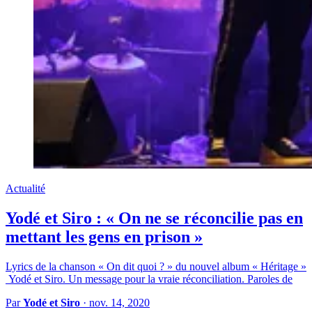
Actualité
Yodé et Siro : « On ne se réconcilie pas en
mettant les gens en prison »
Lyrics de la chanson « On dit quoi ? » du nouvel album « Héritage »
Yodé et Siro. Un message pour la vraie réconciliation. Paroles de
Par
Yodé et Siro
·
nov. 14, 2020