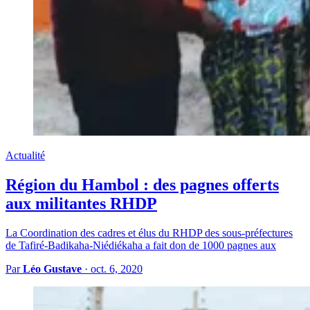
Actualité
Région du Hambol : des pagnes offerts
aux militantes RHDP
La Coordination des cadres et élus du RHDP des sous-préfectures
de Tafiré-Badikaha-Niédiékaha a fait don de 1000 pagnes aux
Par
Léo Gustave
·
oct. 6, 2020