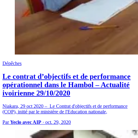
Dépêches
Le contrat d’objectifs et de performance
opérationnel dans le Hambol – Actualité
ivoirienne 29/10/2020
Niakara, 29 oct 2020 – Le Contrat d'objectifs et de performance
(COP), initié par le ministère de l'Education nationale,
Par
Yeclo avec AIP
·
oct. 29, 2020