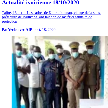
Actualité ivoirienne 18/10/2020
Tafiré, 18 oct – Les cadres de Kouroukounan, village de la sous-
préfecture de Badikaha, ont fait don de matériel sanitaire de
protection
Par
Yeclo avec AIP
·
oct. 18, 2020