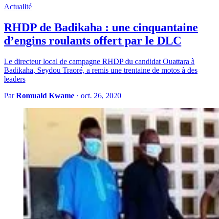
Actualité
RHDP de Badikaha : une cinquantaine
d’engins roulants offert par le DLC
Le directeur local de campagne RHDP du candidat Ouattara à
Badikaha, Seydou Traoré, a remis une trentaine de motos à des
leaders
Par
Romuald Kwame
·
oct. 26, 2020