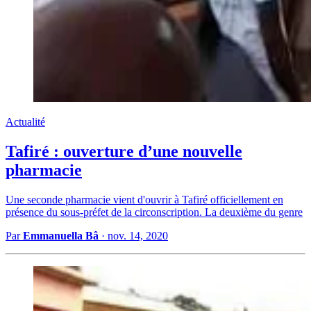
Actualité
Tafiré : ouverture d’une nouvelle
pharmacie
Une seconde pharmacie vient d'ouvrir à Tafiré officiellement en
présence du sous-préfet de la circonscription. La deuxième du genre
Par
Emmanuella Bâ
·
nov. 14, 2020