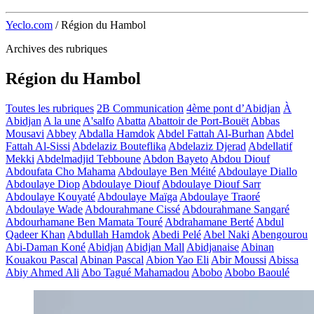
Yeclo.com
/
Région du Hambol
Archives des rubriques
Région du Hambol
Toutes les rubriques
2B Communication
4ème pont d’Abidjan
À
Abidjan
A la une
A'salfo
Abatta
Abattoir de Port-Bouët
Abbas
Mousavi
Abbey
Abdalla Hamdok
Abdel Fattah Al-Burhan
Abdel
Fattah Al-Sissi
Abdelaziz Bouteflika
Abdelaziz Djerad
Abdellatif
Mekki
Abdelmadjid Tebboune
Abdon Bayeto
Abdou Diouf
Abdoufata Cho Mahama
Abdoulaye Ben Méité
Abdoulaye Diallo
Abdoulaye Diop
Abdoulaye Diouf
Abdoulaye Diouf Sarr
Abdoulaye Kouyaté
Abdoulaye Maïga
Abdoulaye Traoré
Abdoulaye Wade
Abdourahmane Cissé
Abdourahmane Sangaré
Abdourhamane Ben Mamata Touré
Abdrahamane Berté
Abdul
Qadeer Khan
Abdullah Hamdok
Abedi Pelé
Abel Naki
Abengourou
Abi-Daman Koné
Abidjan
Abidjan Mall
Abidjanaise
Abinan
Kouakou Pascal
Abinan Pascal
Abion Yao Eli
Abir Moussi
Abissa
Abiy Ahmed Ali
Abo Tagué Mahamadou
Abobo
Abobo Baoulé