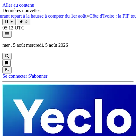
Aller au contenu
Dernières nouvelles
 la hausse à compter du 1er août
●
Côte d'Ivoire : la FIF tourne la page E
05:12 UTC
mer., 5 août
mercredi, 5 août 2026
Se connecter
S'abonner