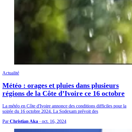
Actualité
Météo : orages et pluies dans plusieurs
régions de la Côte d’Ivoire ce 16 octobre
La météo en Côte d'Ivoire annonce des conditions difficiles pour la
soirée du 16 octobre 2024. La Sodexam prévoit des
Par
Christian Aka
·
oct. 16, 2024