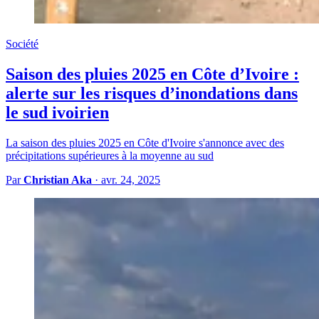
Société
Saison des pluies 2025 en Côte d’Ivoire :
alerte sur les risques d’inondations dans
le sud ivoirien
La saison des pluies 2025 en Côte d'Ivoire s'annonce avec des
précipitations supérieures à la moyenne au sud
Par
Christian Aka
·
avr. 24, 2025