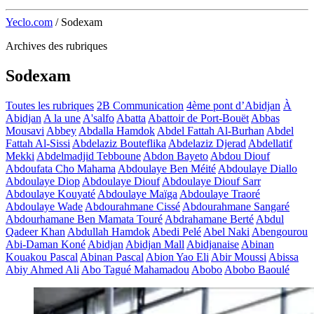
Yeclo.com
/
Sodexam
Archives des rubriques
Sodexam
Toutes les rubriques
2B Communication
4ème pont d’Abidjan
À
Abidjan
A la une
A'salfo
Abatta
Abattoir de Port-Bouët
Abbas
Mousavi
Abbey
Abdalla Hamdok
Abdel Fattah Al-Burhan
Abdel
Fattah Al-Sissi
Abdelaziz Bouteflika
Abdelaziz Djerad
Abdellatif
Mekki
Abdelmadjid Tebboune
Abdon Bayeto
Abdou Diouf
Abdoufata Cho Mahama
Abdoulaye Ben Méité
Abdoulaye Diallo
Abdoulaye Diop
Abdoulaye Diouf
Abdoulaye Diouf Sarr
Abdoulaye Kouyaté
Abdoulaye Maïga
Abdoulaye Traoré
Abdoulaye Wade
Abdourahmane Cissé
Abdourahmane Sangaré
Abdourhamane Ben Mamata Touré
Abdrahamane Berté
Abdul
Qadeer Khan
Abdullah Hamdok
Abedi Pelé
Abel Naki
Abengourou
Abi-Daman Koné
Abidjan
Abidjan Mall
Abidjanaise
Abinan
Kouakou Pascal
Abinan Pascal
Abion Yao Eli
Abir Moussi
Abissa
Abiy Ahmed Ali
Abo Tagué Mahamadou
Abobo
Abobo Baoulé