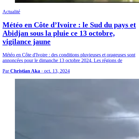
Actualité
Météo en Côte d’Ivoire : le Sud du pays et
Abidjan sous la pluie ce 13 octobre,
vigilance jaune
Météo en Côte d'Ivoire : des conditions pluvieuses et orageuses sont
annoncées pour le dimanche 13 octobre 2024. Les régions de
Par
Christian Aka
·
oct. 13, 2024