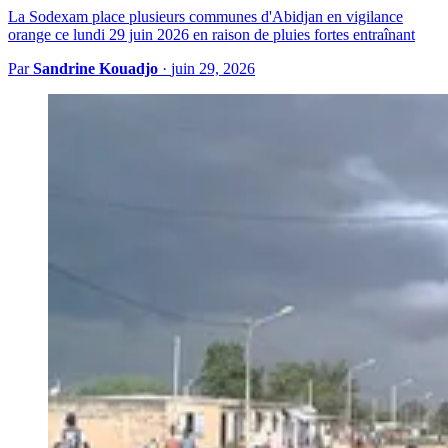
La Sodexam place plusieurs communes d'Abidjan en vigilance
orange ce lundi 29 juin 2026 en raison de pluies fortes entraînant
Par
Sandrine Kouadjo
·
juin 29, 2026