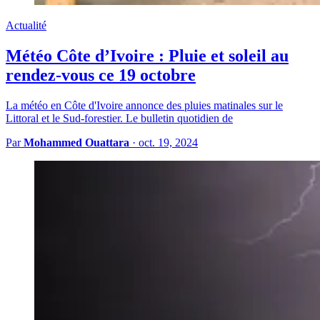
Actualité
Météo Côte d’Ivoire : Pluie et soleil au
rendez-vous ce 19 octobre
La météo en Côte d'Ivoire annonce des pluies matinales sur le
Littoral et le Sud-forestier. Le bulletin quotidien de
Par
Mohammed Ouattara
·
oct. 19, 2024