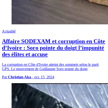
Actualité
Affaire SODEXAM et corruption en Côte
d’Ivoire : Soro pointe du doigt l’impunité
des élites et accuse
La corruption en Côte d'Ivoire atteint des sommets selon le parti
GPS. Le mouvement de Guillaume Soro pointe du doigt
Par
Christian Aka
·
oct. 15, 2024