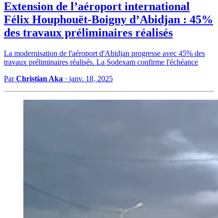
Extension de l’aéroport international
Félix Houphouët-Boigny d’Abidjan : 45%
des travaux préliminaires réalisés
La modernisation de l'aéroport d'Abidjan progresse avec 45% des
travaux préliminaires réalisés. La Sodexam confirme l'échéance
Par
Christian Aka
·
janv. 18, 2025