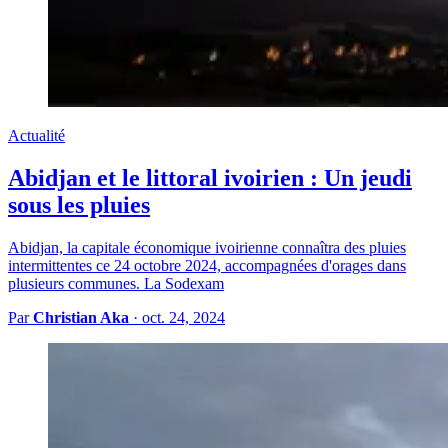
Actualité
Abidjan et le littoral ivoirien : Un jeudi
sous les pluies
Abidjan, la capitale économique ivoirienne connaîtra des pluies
intermittentes ce 24 octobre 2024, accompagnées d'orages dans
plusieurs communes. La Sodexam
Par
Christian Aka
·
oct. 24, 2024