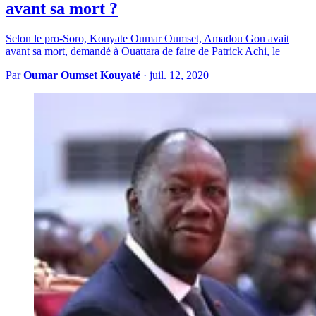
avant sa mort ?
Selon le pro-Soro, Kouyate Oumar Oumset, Amadou Gon avait
avant sa mort, demandé à Ouattara de faire de Patrick Achi, le
Par
Oumar Oumset Kouyaté
·
juil. 12, 2020