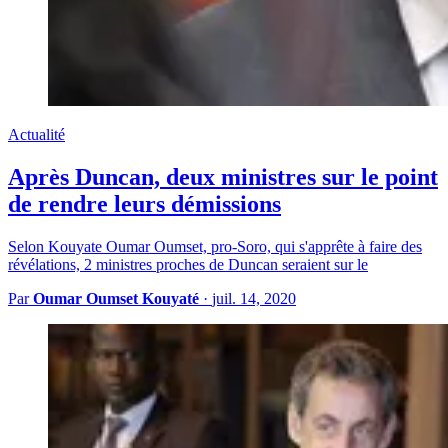
Actualité
Après Duncan, deux ministres sur le point
de rendre leurs démissions
Selon Kouyate Oumar Oumset, pro-Soro, qui s'apprête à faire des
révélations, 2 ministres proches de Duncan seraient sur le
Par
Oumar Oumset Kouyaté
·
juil. 14, 2020