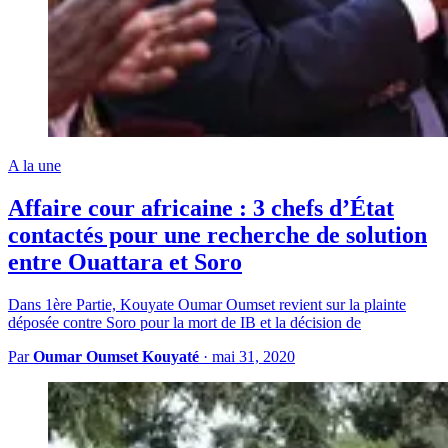
A la une
Affaire cour africaine : 3 chefs d’État
contactés pour une recherche de solution
entre Ouattara et Soro
Dans 1ère Partie, Kouyate Oumar Oumset revient sur la plainte
déposée contre Soro pour la mort de IB et la décision de
Par
Oumar Oumset Kouyaté
·
mai 31, 2020