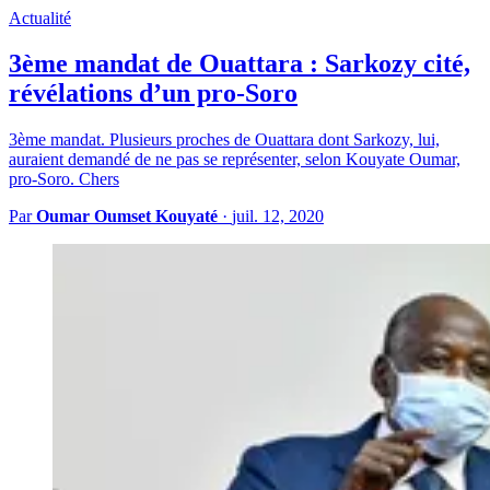
Actualité
3ème mandat de Ouattara : Sarkozy cité,
révélations d’un pro-Soro
3ème mandat. Plusieurs proches de Ouattara dont Sarkozy, lui,
auraient demandé de ne pas se représenter, selon Kouyate Oumar,
pro-Soro. Chers
Par
Oumar Oumset Kouyaté
·
juil. 12, 2020