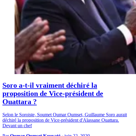
Soro a-t-il vraiment déchiré la
proposition de Vice-président de
Ouattara ?
Selon le Soroiste, Soumet Oumar Oumset, Guillaume Soro aurait
déchiré la proposition de Vice-président d'Alassane Ouattara.
Devant un chef
Par
Oumar Oumset Kouyaté
·
juin 22, 2020