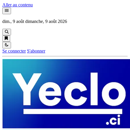
Aller au contenu
dim., 9 août
dimanche, 9 août 2026
Se connecter
S'abonner