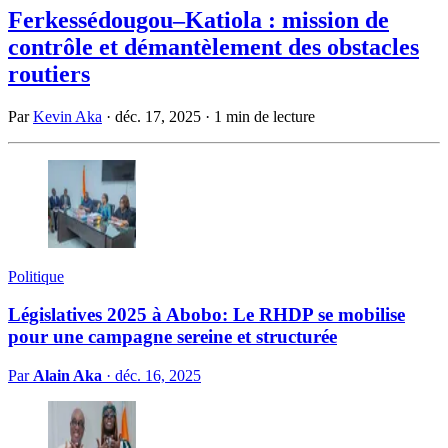
Ferkessédougou–Katiola : mission de
contrôle et démantèlement des obstacles
routiers
Par
Kevin Aka
·
déc. 17, 2025
·
1 min de lecture
Politique
Législatives 2025 à Abobo: Le RHDP se mobilise
pour une campagne sereine et structurée
Par
Alain Aka
·
déc. 16, 2025