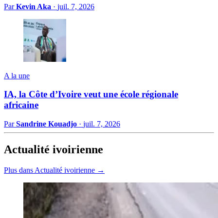
Par
Kevin Aka
·
juil. 7, 2026
A la une
IA, la Côte d’Ivoire veut une école régionale
africaine
Par
Sandrine Kouadjo
·
juil. 7, 2026
Actualité ivoirienne
Plus dans Actualité ivoirienne →