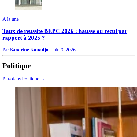
A la une
Taux de réussite BEPC 2026 : hausse ou recul par
rapport à 2025 ?
Par
Sandrine Kouadjo
·
juin 9, 2026
Politique
Plus dans Politique →