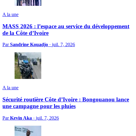
A la une
MASS 2026 : l’espace au service du développement
de la Côte d’Ivoire
Par
Sandrine Kouadjo
·
juil. 7, 2026
A la une
Sécurité routière Côte d’Ivoire : Bongouanou lance
une campagne pour les pluies
Par
Kevin Aka
·
juil. 7, 2026