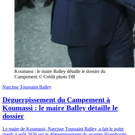
Koumassi : le maire Balley détaille le dossier du 
Campement © Crédit photo DR
Narcisse Toussaint Balley
Déguerpissement du Campement à
Koumassi : le maire Balley détaille le
dossier
Le maire de Koumassi, Narcisse Toussaint Balley, a fait le point
mardi 4 août 2026 sur le déguerpissement du quartier Houphouët-