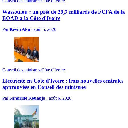
Conseil des ministres Côte d'Ivoire
Wassoulou : un prêt de 29,7 milliards de FCFA de la
BOAD à la Côte d'Ivoire
Par
Kevin Aka
·
août 6, 2026
Conseil des ministres Côte d'Ivoire
Electricité en Côte d'Ivoire : trois nouvelles centrales
approuvées en Conseil des ministres
Par
Sandrine Kouadjo
·
août 6, 2026