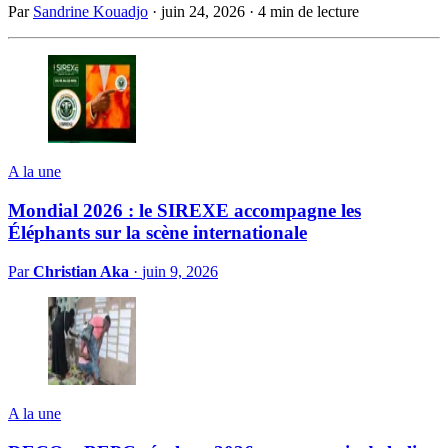
Par
Sandrine Kouadjo
·
juin 24, 2026
·
4 min de lecture
A la une
Mondial 2026 : le SIREXE accompagne les
Éléphants sur la scène internationale
Par
Christian Aka
·
juin 9, 2026
A la une