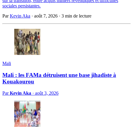
sur la transition, entre acquis miniers revendiqués et difficultés
sociales persistantes.
Par
Kevin Aka
·
août 7, 2026
·
3 min de lecture
Mali
Mali : les FAMa détruisent une base jihadiste à
Kouakourou
Par
Kevin Aka
·
août 3, 2026