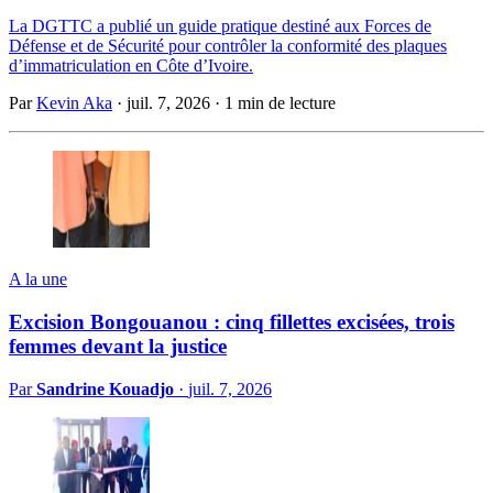
La DGTTC a publié un guide pratique destiné aux Forces de
Défense et de Sécurité pour contrôler la conformité des plaques
d’immatriculation en Côte d’Ivoire.
Par
Kevin Aka
·
juil. 7, 2026
·
1 min de lecture
A la une
Excision Bongouanou : cinq fillettes excisées, trois
femmes devant la justice
Par
Sandrine Kouadjo
·
juil. 7, 2026