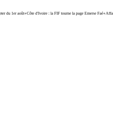
 août
●
Côte d'Ivoire : la FIF tourne la page Emerse Faé
●
Affaire Koumas